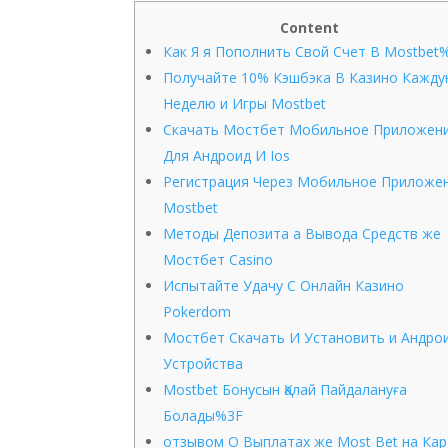
Content
Как Я я Пополнить Свой Счет В Mostbet
Получайте 10% Кэшбэка В Казино Кажд
Неделю и Игры Mostbet
Скачать Мостбет Мобильное Приложен
Для Андроид И Ios
Регистрация Через Мобильное Приложе
Mostbet
Методы Депозита а Вывода Средств же
Мостбет Casino
Испытайте Удачу С Онлайн Казино
Pokerdom
Мостбет Скачать И Установить и Андро
Устройства
Mostbet Бонусын Қалай Пайдалануға
Болады%3F
отзывом О Выплатах же Most Bet на Ка