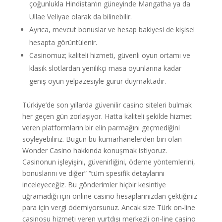
çoğunlukla Hindistan’ın güneyinde Mangatha ya da
Ullae Veliyae olarak da bilinebilir.
Ayrıca, mevcut bonuslar ve hesap bakiyesi de kişisel
hesapta görüntülenir.
Casinomuz; kaliteli hizmeti, güvenli oyun ortamı ve
klasik slotlardan yenilikçi masa oyunlarına kadar
geniş oyun yelpazesiyle gurur duymaktadır.
Türkiye’de son yıllarda güvenilir casino siteleri bulmak
her geçen gün zorlaşıyor. Hatta kaliteli şekilde hizmet
veren platformların bir elin parmağını geçmediğini
söyleyebiliriz. Bugün bu kumarhanelerden biri olan
Wonder Casino hakkında konuşmak istiyoruz.
Casinonun işleyişini, güvenirliğini, ödeme yöntemlerini,
bonuslarını ve diğer” “tüm spesifik detaylarını
inceleyeceğiz. Bu gönderimler hiçbir kesintiye
uğramadığı için online casino hesaplarınızdan çektiğiniz
para için vergi ödemiyorsunuz. Ancak size Türk on-line
casinosu hizmeti veren yurtdışı merkezli on-line casino