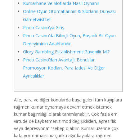
Kumarhane Ve Slotlarda Nasıl Oynanır
Online Oyun Otomatlarının & Slotların Dünyası
Gametwist’te!
Pinco Casino’ya Giriş
Pinco Casino’da Bilinçli Oyun, Başarılı Bir Oyun
Deneyiminin Anahtarıdır
Glory Gambling Establishment Güvenilir Mi?
Pinco Casino’dan Avantajlı Bonuslar,
Promosyon Kodları, Para Iadesi Ve Diğer
Ayrıcalıklar
Aile, para ve diğer konularda başa gelen tüm kayıplara
rağmen kumar oynamaya devam etmek istemek
kumar bağımlılığı olarak tanımlanabilir. Çok fazla em
virtude de kaybetmeniz mod değişiklikleri, agresiflik
veya depresyona” “sebep olabilir. Kumar üzerine çok
kafa yormamalısınız çünkü ağır kayıplara rağmen