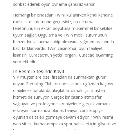
sohbet ederek oyun oynama şansınız vardır.
Herhangi bir cihazdan 1Win’i kullanırken kendi kendine
mobil site sürümüne geçersiniz, bu de uma
telefonunuzun ekran boyutuna mükemmel bir şekilde
uyum sağlar. Uygulama ve 1Win mobil sürümünün
benzer bir tasarıma sahip olmasına rağmen aralarında
bazı farklar vardır. 1Win casino’nun oyun faaliyeti
lisansını Curacao’nun yetkili organı, Curacao eGaming
vermektedir.
In Resmi Sitesinde Kayıt
VIP müşterilere özel fırsatları da sunmaktan gurur
duyan Gambling Club, online casinosu gözden kaçmış
olabilecek hatalarda ulaşılabilir olmak için müşteri
hizmeti de sunuyor. Gerçek bir casino atmosferi
sağlayan ve profesyonel krupiyelerle gerçek zamanlı
etkileşim kurmanıza olanak tanıyan canlı krupiye
oyunları da talep görmeye devam ediyor. 1WIN resmi
web sitesi, kumar empieza spor bahisleri için güvenli ve