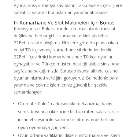
Ayrıca, sosyal medya sayfalarını takip ederek çekilişlere
katılabilir ve anlık bonuslardan yararlanabilirsiniz.
In Kumarhane Ve Slot Makineleri Için Bonus
Komisyonsuz Bakara modu tüm masalarda mevcut
değildir ve herhangi bir zamanda etkinleştirilebilir.
22Bet, dikkate aldığımız filtrelere göre ön plana çıkan
en iyi Türk çevrimiçi kumarhane sitelerinden biridir.
22Bet” “çevirimiçi kumarhanesinde Türkçe oyunlar
oynayabilir ve Türkçe müşteri desteği alabilirsiniz. Ana
sayfasına baktığımızda Curacao lisansı altında casino
oyunlari hizmeti verdiğini görüyoruz. Bu nedenle para
yatırma ve çekme işlemleriniz güvenli bir şekilde
tamamlanıyor.
Otomatik Rulet’in arkasındaki mekanizma, bahis
süresi boyunca çıkrık içine bir top rated salarak, sıfır
insan etkileşimi ile samimi bir atmosferde hızlı bir
oyun oynamaya güç verir.
Oyun ortamı varlıklarını dilden üniformalara ve işlem