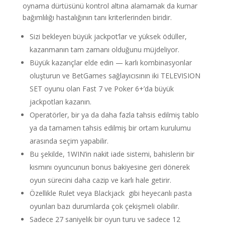
oynama dürtüsünü kontrol altına alamamak da kumar
bağımlılığı hastalığının tanı kriterlerinden biridir.
Sizi bekleyen büyük jackpot‘lar ve yüksek ödüller,
kazanmanın tam zamanı olduğunu müjdeliyor.
Büyük kazançlar elde edin — karlı kombinasyonlar
oluşturun ve BetGames sağlayıcısının iki TELEVISION
SET oyunu olan Fast 7 ve Poker 6+’da büyük
jackpotları kazanın.
Operatörler, bir ya da daha fazla tahsis edilmiş tablo
ya da tamamen tahsis edilmiş bir ortam kurulumu
arasında seçim yapabilir.
Bu şekilde, 1WIN’in nakit iade sistemi, bahislerin bir
kısmını oyuncunun bonus bakiyesine geri dönerek
oyun sürecini daha cazip ve karlı hale getirir.
Özellikle Rulet veya Blackjack gibi heyecanlı pasta
oyunları bazı durumlarda çok çekişmeli olabilir.
Sadece 27 saniyelik bir oyun turu ve sadece 12