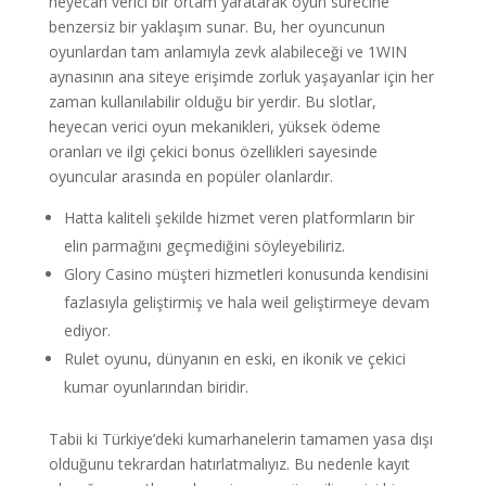
heyecan verici bir ortam yaratarak oyun sürecine
benzersiz bir yaklaşım sunar. Bu, her oyuncunun
oyunlardan tam anlamıyla zevk alabileceği ve 1WIN
aynasının ana siteye erişimde zorluk yaşayanlar için her
zaman kullanılabilir olduğu bir yerdir. Bu slotlar,
heyecan verici oyun mekanikleri, yüksek ödeme
oranları ve ilgi çekici bonus özellikleri sayesinde
oyuncular arasında en popüler olanlardır.
Hatta kaliteli şekilde hizmet veren platformların bir
elin parmağını geçmediğini söyleyebiliriz.
Glory Casino müşteri hizmetleri konusunda kendisini
fazlasıyla geliştirmiş ve hala weil geliştirmeye devam
ediyor.
Rulet oyunu, dünyanın en eski, en ikonik ve çekici
kumar oyunlarından biridir.
Tabii ki Türkiye’deki kumarhanelerin tamamen yasa dışı
olduğunu tekrardan hatırlatmalıyız. Bu nedenle kayıt