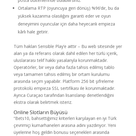
posta bültenlerinde bulabilirsiniz.
Ortalama RTP (oyuncuya geri dönüş) %96’dır, bu da
yüksek kazanma olasılığını garanti eder ve oyun
deneyimini oyuncular için daha heyecanlı empieza
kârlı hale getirir.
Tüm hakları Sensible Play’e aittir – Bu web sitesinde yer
alan ya da referans olarak dahil edilen her türlü içerik,
uluslararası telif hakkı yasalarıyla korunmaktadır.
Operatörler, bir veya daha fazla tahsis edilmiş tablo
veya tamamen tahsis edilmiş bir ortam kurulumu
arasında seçim yapabilir. Platform 256 bit şifreleme
protokolü empieza SSL sertifikası ile korunmaktadır.
Ayrıca Curaçao tarafından lisanslanıp denetlendiğini
ekstra olarak belirtmek isteriz.
Online Slotların Büyüsü
“Bets10, bahsettiğimiz kriterleri karşılayan en iyi Türk
çevrimiçi kumarhaneleri arasına adını yazdırıyor. Yeni
üyelerine hoş geldin bonusu seçenekleri arasında