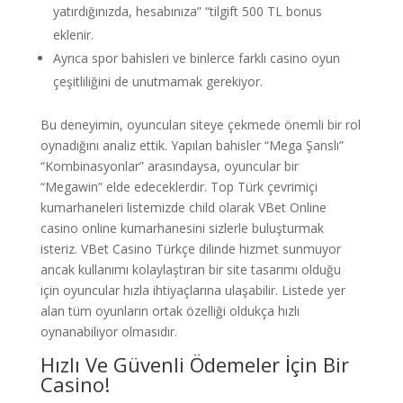
yatırdığınızda, hesabınıza” “tilgift 500 TL bonus
eklenir.
Ayrıca spor bahisleri ve binlerce farklı casino oyun
çeşitliliğini de unutmamak gerekiyor.
Bu deneyimin, oyuncuları siteye çekmede önemli bir rol
oynadığını analiz ettik. Yapılan bahisler “Mega Şanslı”
“Kombinasyonlar” arasındaysa, oyuncular bir
“Megawin” elde edeceklerdir. Top Türk çevrimiçi
kumarhaneleri listemizde child olarak VBet Online
casino online kumarhanesini sizlerle buluşturmak
isteriz. VBet Casino Türkçe dilinde hizmet sunmuyor
ancak kullanımı kolaylaştıran bir site tasarımı olduğu
için oyuncular hızla ihtiyaçlarına ulaşabilir. Listede yer
alan tüm oyunların ortak özelliği oldukça hızlı
oynanabiliyor olmasıdır.
Hızlı Ve Güvenli Ödemeler İçin Bir
Casino!