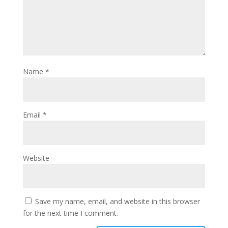
Name
*
Email
*
Website
Save my name, email, and website in this browser
for the next time I comment.