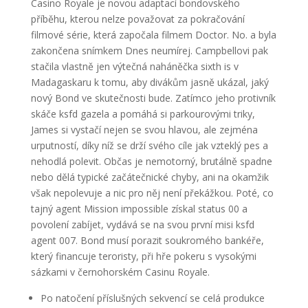
Casino Royale je novou adaptací bondovského
příběhu, kterou nelze považovat za pokračování
filmové série, která započala filmem Doctor. No. a byla
zakončena snímkem Dnes neumírej. Campbellovi pak
stačila vlastně jen výtečná naháněčka sixth is v
Madagaskaru k tomu, aby divákům jasně ukázal, jaký
nový Bond ve skutečnosti bude. Zatímco jeho protivník
skáče ksfd gazela a pomáhá si parkourovými triky,
James si vystačí nejen se svou hlavou, ale zejména
urputností, díky níž se drží svého cíle jak vzteklý pes a
nehodlá polevit. Občas je nemotorný, brutálně spadne
nebo dělá typické začátečnické chyby, ani na okamžik
však nepolevuje a nic pro něj není překážkou. Poté, co
tajný agent Mission impossible získal status 00 a
povolení zabíjet, vydává se na svou první misi ksfd
agent 007. Bond musí porazit soukromého bankéře,
který financuje teroristy, při hře pokeru s vysokými
sázkami v černohorském Casinu Royale.
Po natočení příslušných sekvencí se celá produkce