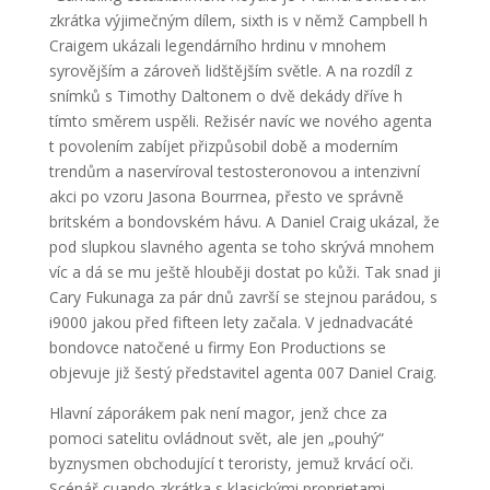
zkrátka výjimečným dílem, sixth is v němž Campbell h
Craigem ukázali legendárního hrdinu v mnohem
syrovějším a zároveň lidštějším světle. A na rozdíl z
snímků s Timothy Daltonem o dvě dekády dříve h
tímto směrem uspěli. Režisér navíc we nového agenta
t povolením zabíjet přizpůsobil době a moderním
trendům a naservíroval testosteronovou a intenzivní
akci po vzoru Jasona Bourrnea, přesto ve správně
britském a bondovském hávu. A Daniel Craig ukázal, že
pod slupkou slavného agenta se toho skrývá mnohem
víc a dá se mu ještě hlouběji dostat po kůži. Tak snad ji
Cary Fukunaga za pár dnů završí se stejnou parádou, s
i9000 jakou před fifteen lety začala. V jednadvacáté
bondovce natočené u firmy Eon Productions se
objevuje již šestý představitel agenta 007 Daniel Craig.
Hlavní záporákem pak není magor, jenž chce za
pomoci satelitu ovládnout svět, ale jen „pouhý“
byznysmen obchodující t teroristy, jemuž krvácí oči.
Scénář cuando zkrátka s klasickými proprietami