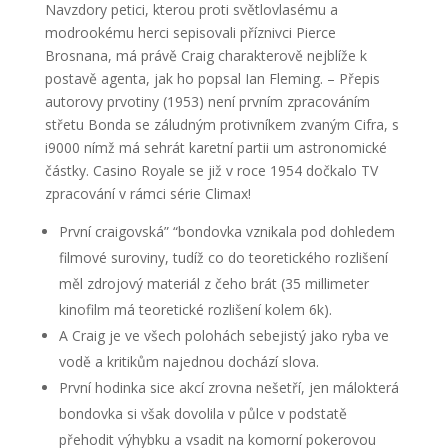
Navzdory petici, kterou proti světlovlasému a
modrookému herci sepisovali příznivci Pierce
Brosnana, má právě Craig charakterově nejblíže k
postavě agenta, jak ho popsal Ian Fleming. – Přepis
autorovy prvotiny (1953) není prvním zpracováním
střetu Bonda se záludným protivníkem zvaným Cifra, s
i9000 nímž má sehrát karetní partii um astronomické
částky. Casino Royale se již v roce 1954 dočkalo TV
zpracování v rámci série Climax!
První craigovská” “bondovka vznikala pod dohledem
filmové suroviny, tudíž co do teoretického rozlišení
měl zdrojový materiál z čeho brát (35 millimeter
kinofilm má teoretické rozlišení kolem 6k).
A Craig je ve všech polohách sebejistý jako ryba ve
vodě a kritikům najednou dochází slova.
První hodinka sice akcí zrovna nešetří, jen málokterá
bondovka si však dovolila v půlce v podstatě
přehodit výhybku a vsadit na komorní pokerovou