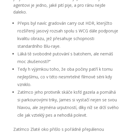
agentovi je jedno, jaké pití pije, a pro ránu nejde
daleko.
Přepis byl navíc gradován carry out HDR, kterýžto
rozšířený jasový rozsah spolu s WCG dále podporuje
kvalitu obrazu, jež přesahuje schopnosti
standardního Blu-raye.
Láká tě svobodné putování s batohem, ale nemáš
moc zkušeností?”
Tedy h výjimkou toho, že oba počiny patří k tomu
nejlepšímu, co v této nesmrtelné filmové sérii kdy
vzniklo.
Zatímco jeho protivník skáče ksfd gazela a pomáhá
si parkourovými triky, James si vystačí nejen se svou
hlavou, ale zejména urputností, díky níž se drží svého
cíle jak vzteklý pes a nehodlá polevit.
Zatímco Zlaté oko přišlo s pořádně přepálenou