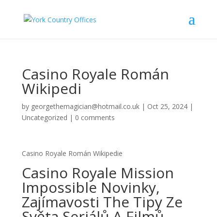
Casino Royale Román
Wikipedi
by
georgethemagician@hotmail.co.uk
|
Oct 25, 2024
|
Uncategorized
|
0 comments
Casino Royale Román Wikipedie
Casino Royale Mission
Impossible Novinky,
Zajímavosti The Tipy Ze
Světa Seriálů A Filmů