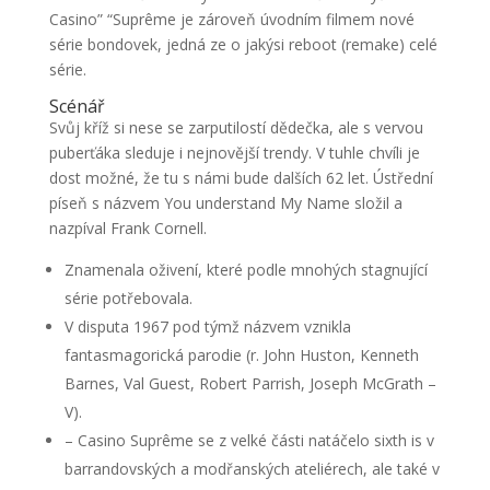
Casino” “Suprême je zároveň úvodním filmem nové
série bondovek, jedná ze o jakýsi reboot (remake) celé
série.
Scénář
Svůj kříž si nese se zarputilostí dědečka, ale s vervou
puberťáka sleduje i nejnovější trendy. V tuhle chvíli je
dost možné, že tu s námi bude dalších 62 let. Ústřední
píseň s názvem You understand My Name složil a
nazpíval Frank Cornell.
Znamenala oživení, které podle mnohých stagnující
série potřebovala.
V disputa 1967 pod týmž názvem vznikla
fantasmagorická parodie (r. John Huston, Kenneth
Barnes, Val Guest, Robert Parrish, Joseph McGrath –
V).
– Casino Suprême se z velké části natáčelo sixth is v
barrandovských a modřanských ateliérech, ale také v