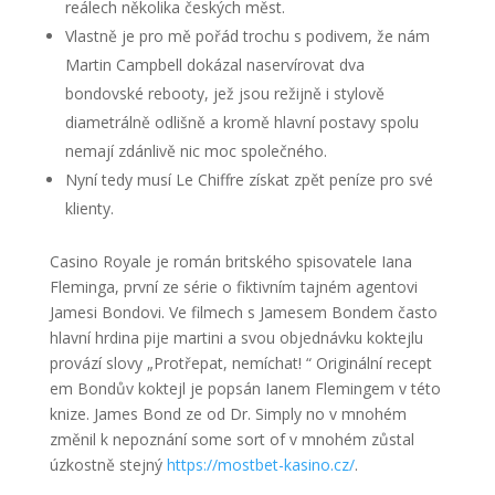
reálech několika českých měst.
Vlastně je pro mě pořád trochu s podivem, že nám
Martin Campbell dokázal naservírovat dva
bondovské rebooty, jež jsou režijně i stylově
diametrálně odlišně a kromě hlavní postavy spolu
nemají zdánlivě nic moc společného.
Nyní tedy musí Le Chiffre získat zpět peníze pro své
klienty.
Casino Royale je román britského spisovatele Iana
Fleminga, první ze série o fiktivním tajném agentovi
Jamesi Bondovi. Ve filmech s Jamesem Bondem často
hlavní hrdina pije martini a svou objednávku koktejlu
provází slovy „Protřepat, nemíchat! “ Originální recept
em Bondův koktejl je popsán Ianem Flemingem v této
knize. James Bond ze od Dr. Simply no v mnohém
změnil k nepoznání some sort of v mnohém zůstal
úzkostně stejný
https://mostbet-kasino.cz/
.