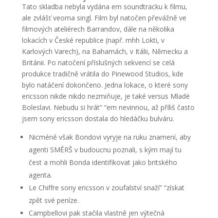
Tato skladba nebyla vydána em soundtracku k filmu,
ale zvlášť veoma singl. Film byl natočen převážně ve
filmových ateliérech Barrandov, dále na několika
lokacích v České republice (např. mhh Lokti, v
Karlových Varech), na Bahamách, v Itálii, Německu a
Británii. Po natočení příslušných sekvencí se celá
produkce tradičně vrátila do Pinewood Studios, kde
bylo natáčení dokončeno. Jedna lokace, o které sony
ericsson nikde nikdo nezmiňuje, je také versus Mladé
Boleslavi. Nebudu si hrát” “em nevinnou, až příliš často
jsem sony ericsson dostala do hledáčku bulváru.
Nicméně však Bondovi vyryje na ruku znamení, aby
agenti SMĚRŠ v budoucnu poznali, s kým mají tu
čest a mohli Bonda identifikovat jako britského
agenta.
Le Chiffre sony ericsson v zoufalství snaží” “získat
zpět své peníze.
Campbellovi pak stačila vlastně jen výtečná