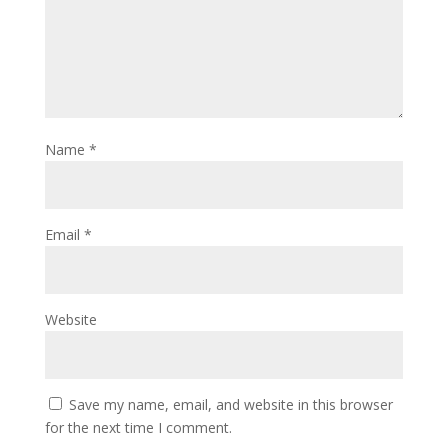
Name
*
Email
*
Website
Save my name, email, and website in this browser
for the next time I comment.