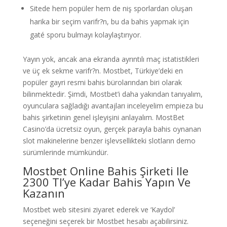
Sitede hem popüler hem de niş sporlardan oluşan
harika bir seçim varifr?n, bu da bahis yapmak için
gaté sporu bulmayı kolaylaştırıyor.
Yayın yok, ancak ana ekranda ayrıntılı maç istatistikleri
ve üç ek sekme varifr?n. Mostbet, Türkiye’deki en
popüler gayri resmi bahis bürolarından biri olarak
bilinmektedir. Şimdi, Mostbet’i daha yakından tanıyalım,
oyunculara sağladığı avantajları inceleyelim empieza bu
bahis şirketinin genel işleyişini anlayalım. MostBet
Casino’da ücretsiz oyun, gerçek parayla bahis oynanan
slot makinelerine benzer işlevsellikteki slotların demo
sürümlerinde mümkündür.
Mostbet Online Bahis Şirketi Ile
2300 Tl’ye Kadar Bahis Yapın Ve
Kazanın
Mostbet web sitesini ziyaret ederek ve ‘Kaydol’
seçeneğini seçerek bir Mostbet hesabı açabilirsiniz.