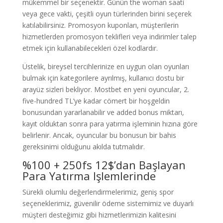
mükemmel bir seçenektir. Günün the woman saati
veya gece vakti, çeşitli oyun türlerinden birini seçerek
katılabilirsiniz. Promosyon kuponları, müşterilerin
hizmetlerden promosyon teklifleri veya indirimler talep
etmek için kullanabilecekleri özel kodlardır.
Üstelik, bireysel tercihlerinize en uygun olan oyunları
bulmak için kategorilere ayrılmış, kullanıcı dostu bir
arayüz sizleri bekliyor. Mostbet en yeni oyuncular, 2.
five-hundred TL’ye kadar cömert bir hoşgeldin
bonusundan yararlanabilir ve added bonus miktarı,
kayıt olduktan sonra para yatırma işleminin hızına göre
belirlenir. Ancak, oyuncular bu bonusun bir bahis
gereksinimi olduğunu akılda tutmalıdır.
%100 + 250fs 12$’dan Başlayan
Para Yatırma Işlemlerinde
Sürekli olumlu değerlendirmelerimiz, geniş spor
seçeneklerimiz, güvenilir ödeme sistemimiz ve duyarlı
müşteri desteğimiz gibi hizmetlerimizin kalitesini