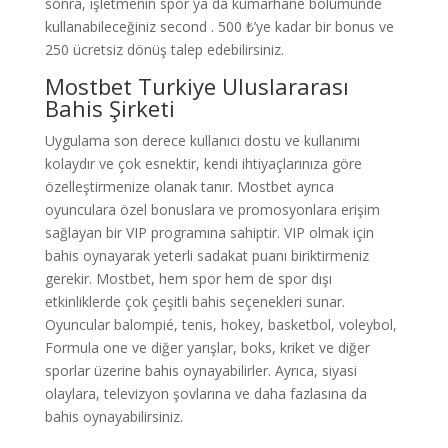
sonra, işletmenin spor ya da kumarhane bölümünde
kullanabileceğiniz second . 500 ₺’ye kadar bir bonus ve
250 ücretsiz dönüş talep edebilirsiniz.
Mostbet Turkiye Uluslararası
Bahis Şirketi
Uygulama son derece kullanıcı dostu ve kullanımı
kolaydır ve çok esnektir, kendi ihtiyaçlarınıza göre
özelleştirmenize olanak tanır. Mostbet ayrıca
oyunculara özel bonuslara ve promosyonlara erişim
sağlayan bir VIP programına sahiptir. VIP olmak için
bahis oynayarak yeterli sadakat puanı biriktirmeniz
gerekir. Mostbet, hem spor hem de spor dışı
etkinliklerde çok çeşitli bahis seçenekleri sunar.
Oyuncular balompié, tenis, hokey, basketbol, voleybol,
Formula one ve diğer yarışlar, boks, kriket ve diğer
sporlar üzerine bahis oynayabilirler. Ayrıca, siyasi
olaylara, televizyon şovlarına ve daha fazlasına da
bahis oynayabilirsiniz.