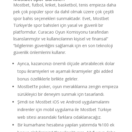
Mostbet, futbol, kriket, basketbol, tenis empieza daha
pek çok popüler spor da dahil olmak üzere çok çeşitli
spor bahis seçenekleri sunmaktadır. Evet, Mostbet
Türkiye’de spor bahisleri için yasal ve güvenli bir
platformdur. Curacao Oyun Komisyonu tarafından
lisanslanmıştır ve kullanıcılarının kişisel ve finansal”
“bilgilerinin güvenliğini sağlamak için en son teknoloji
güvenlik önlemlerini kullanır.
Ayrıca, kazancınızı önemli ölçüde artırabilecek dolar
topu ikramiyeleri ve aşamalı ikramiyeler gibi added
bonus özelliklerle birlikte gelirler.
Mostbet’te poker, oyun meraklılarına zengin empieza
sürükleyici bir deneyim sunmak için tasarlandı.
Şimdi ise Mostbet iOS ve Android uygulamalarını
indirenler için mobil uygulama ile Mostbet Türkiye
web sitesi arasındaki farklara odaklanacağız.
Bir kumarhane hesabına yapılan yatırımda %100 ek