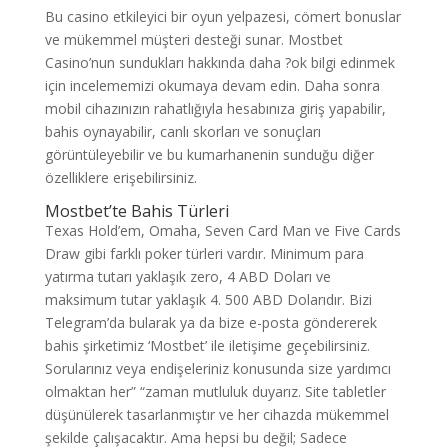
Bu casino etkileyici bir oyun yelpazesi, cömert bonuslar
ve mükemmel müşteri desteği sunar. Mostbet
Casino’nun sundukları hakkında daha ?ok bilgi edinmek
için incelememizi okumaya devam edin. Daha sonra
mobil cihazınızın rahatlığıyla hesabınıza giriş yapabilir,
bahis oynayabilir, canlı skorları ve sonuçları
görüntüleyebilir ve bu kumarhanenin sunduğu diğer
özelliklere erişebilirsiniz.
Mostbet’te Bahis Türleri
Texas Hold’em, Omaha, Seven Card Man ve Five Cards
Draw gibi farklı poker türleri vardır. Minimum para
yatırma tutarı yaklaşık zero, 4 ABD Doları ve
maksimum tutar yaklaşık 4. 500 ABD Dolarıdır. Bizi
Telegram’da bularak ya da bize e-posta göndererek
bahis şirketimiz ‘Mostbet’ ile iletişime geçebilirsiniz.
Sorularınız veya endişeleriniz konusunda size yardımcı
olmaktan her” “zaman mutluluk duyarız. Site tabletler
düşünülerek tasarlanmıştır ve her cihazda mükemmel
şekilde çalışacaktır. Ama hepsi bu değil; Sadece