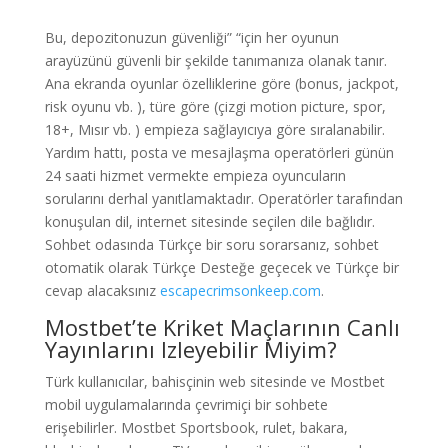
Bu, depozitonuzun güvenliği” “için her oyunun
arayüzünü güvenli bir şekilde tanımanıza olanak tanır.
Ana ekranda oyunlar özelliklerine göre (bonus, jackpot,
risk oyunu vb. ), türe göre (çizgi motion picture, spor,
18+, Mısır vb. ) empieza sağlayıcıya göre sıralanabilir.
Yardım hattı, posta ve mesajlaşma operatörleri günün
24 saati hizmet vermekte empieza oyuncuların
sorularını derhal yanıtlamaktadır. Operatörler tarafından
konuşulan dil, internet sitesinde seçilen dile bağlıdır.
Sohbet odasında Türkçe bir soru sorarsanız, sohbet
otomatik olarak Türkçe Desteğe geçecek ve Türkçe bir
cevap alacaksınız
escapecrimsonkeep.com
.
Mostbet’te Kriket Maçlarının Canlı
Yayınlarını Izleyebilir Miyim?
Türk kullanıcılar, bahisçinin web sitesinde ve Mostbet
mobil uygulamalarında çevrimiçi bir sohbete
erişebilirler. Mostbet Sportsbook, rulet, bakara,