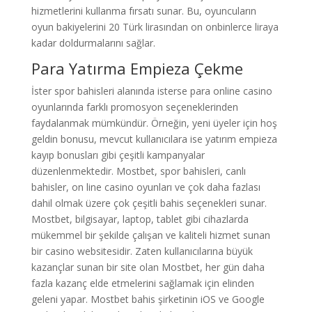
hizmetlerini kullanma fırsatı sunar. Bu, oyuncuların
oyun bakiyelerini 20 Türk lirasından on onbinlerce liraya
kadar doldurmalarını sağlar.
Para Yatırma Empieza Çekme
İster spor bahisleri alanında isterse para online casino
oyunlarında farklı promosyon seçeneklerinden
faydalanmak mümkündür. Örneğin, yeni üyeler için hoş
geldin bonusu, mevcut kullanıcılara ise yatırım empieza
kayıp bonusları gibi çeşitli kampanyalar
düzenlenmektedir. Mostbet, spor bahisleri, canlı
bahisler, on line casino oyunları ve çok daha fazlası
dahil olmak üzere çok çeşitli bahis seçenekleri sunar.
Mostbet, bilgisayar, laptop, tablet gibi cihazlarda
mükemmel bir şekilde çalışan ve kaliteli hizmet sunan
bir casino websitesidir. Zaten kullanıcılarına büyük
kazançlar sunan bir site olan Mostbet, her gün daha
fazla kazanç elde etmelerini sağlamak için elinden
geleni yapar. Mostbet bahis şirketinin iOS ve Google