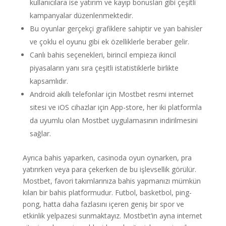
kullanıcılara ise yatırım ve kayıp bonusları gibi çeşitli
kampanyalar düzenlenmektedir.
Bu oyunlar gerçekçi grafiklere sahiptir ve yan bahisler
ve çoklu el oyunu gibi ek özelliklerle beraber gelir.
Canlı bahis seçenekleri, birincil empieza ikincil
piyasaların yanı sıra çeşitli istatistiklerle birlikte
kapsamlıdır.
Android akıllı telefonlar için Mostbet resmi internet
sitesi ve iOS cihazlar için App-store, her iki platformla
da uyumlu olan Mostbet uygulamasının indirilmesini
sağlar.
Ayrıca bahis yaparken, casinoda oyun oynarken, pra
yatırırken veya para çekerken de bu işlevsellik görülür.
Mostbet, favori takımlarınıza bahis yapmanızı mümkün
kılan bir bahis platformudur. Futbol, basketbol, ping-
pong, hatta daha fazlasını içeren geniş bir spor ve
etkinlik yelpazesi sunmaktayız. Mostbet’in ayna internet