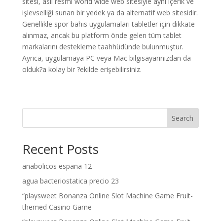
sitesi, asıl resmi world wide web sitesiyle aynı içerik ve
işlevselliği sunan bir yedek ya da alternatif web sitesidir.
Genellikle spor bahis uygulamaları tabletler için dikkate
alınmaz, ancak bu platform önde gelen tüm tablet
markalarını destekleme taahhüdünde bulunmuştur.
Ayrıca, uygulamaya PC veya Mac bilgisayarınızdan da
olduk?a kolay bir ?ekilde erişebilirsiniz.
Search
Recent Posts
anabolicos españa 12
agua bacteriostatica precio 23
“playsweet Bonanza Online Slot Machine Game Fruit-
themed Casino Game