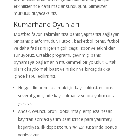
etkinliklerinde canlı maçlar sunduğunu bilmekten
mutluluk duyacaksınız.
Kumarhane Oyunları
Mostbet favori takımlarınıza bahis yapmanızı sağlayan
bir bahis platformudur. Futbol, basketbol, tenis, futbol
ve daha fazlasını içeren çok çeşitli spor ve etkinlikler
sunuyoruz. Ortaklık programı, çevrimiçi bahis
oynamaya başlamanın mükemmel bir yoludur. Ortak
olarak kaydolmak basit ve hızlıdır ve birkaç dakika
içinde kabul edilirsiniz.
Hoşgeldin bonusu almak için kayıt olduktan sonra
several gün içinde kayıt olmanız ve pra yatırmanız
gerekir.
Ancak, oyuncu profili doldurmayı empieza hesabı
kayıttan sonraki yarım saat içinde para yatırmayı
başardıysa, ilk depozitonun %125’i tutarında bonus
verilecektir.