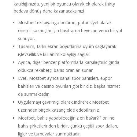
katıldığınızda, yeni bir oyuncu olarak ek olarak thirty
bedava dönüş daha kazanacaksınız!
Mostbet’teki piyango bölümü, potansiyel olarak
önemli kazançlar için basit ama heyecan verici bir yol
sunuyor.
Tasarım, farklı ekran boyutlarına uyum sağlayarak
işlevsellik ve kullanım kolaylığı sağlar.
Ayrıca, diğer benzer platformlarla karşılaştırıldığında
oldukça rekabetçi bahis oranları sunar.
Evet, Mostbet ayrıca sanal spor bahisleri, eSpor
bahisleri ve casino oyunları gibi bir dizi başka hizmet
de sunmaktadır.
Uygulamayı çevrimiçi olarak indirerek Mostbet
üzerinden birçok kazanç elde edebilirsiniz.
Mostbet, bahis yapabileceğiniz en ba?ar?l? online
bahis şirketlerinden biridir, çünkü çeşitli spor dalları,
ligler ve turnuvalar sunmaktadır.