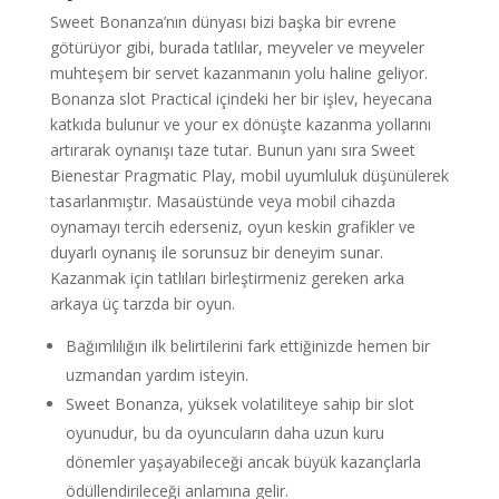
Sweet Bonanza’nın dünyası bizi başka bir evrene
götürüyor gibi, burada tatlılar, meyveler ve meyveler
muhteşem bir servet kazanmanın yolu haline geliyor.
Bonanza slot Practical içindeki her bir işlev, heyecana
katkıda bulunur ve your ex dönüşte kazanma yollarını
artırarak oynanışı taze tutar. Bunun yanı sıra Sweet
Bienestar Pragmatic Play, mobil uyumluluk düşünülerek
tasarlanmıştır. Masaüstünde veya mobil cihazda
oynamayı tercih ederseniz, oyun keskin grafikler ve
duyarlı oynanış ile sorunsuz bir deneyim sunar.
Kazanmak için tatlıları birleştirmeniz gereken arka
arkaya üç tarzda bir oyun.
Bağımlılığın ilk belirtilerini fark ettiğinizde hemen bir
uzmandan yardım isteyin.
Sweet Bonanza, yüksek volatiliteye sahip bir slot
oyunudur, bu da oyuncuların daha uzun kuru
dönemler yaşayabileceği ancak büyük kazançlarla
ödüllendirileceği anlamına gelir.