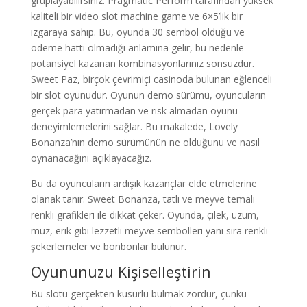
gruplayabilirsiniz. Pragmatic Perform tarafından yüksek
kaliteli bir video slot machine game ve 6×5’lik bir
ızgaraya sahip. Bu, oyunda 30 sembol olduğu ve
ödeme hattı olmadığı anlamına gelir, bu nedenle
potansiyel kazanan kombinasyonlarınız sonsuzdur.
Sweet Paz, birçok çevrimiçi casinoda bulunan eğlenceli
bir slot oyunudur. Oyunun demo sürümü, oyuncuların
gerçek para yatırmadan ve risk almadan oyunu
deneyimlemelerini sağlar. Bu makalede, Lovely
Bonanza’nın demo sürümünün ne olduğunu ve nasıl
oynanacağını açıklayacağız.
Bu da oyuncuların ardışık kazançlar elde etmelerine
olanak tanır. Sweet Bonanza, tatlı ve meyve temalı
renkli grafikleri ile dikkat çeker. Oyunda, çilek, üzüm,
muz, erik gibi lezzetli meyve sembolleri yanı sıra renkli
şekerlemeler ve bonbonlar bulunur.
Oyununuzu Kişiselleştirin
Bu slotu gerçekten kusurlu bulmak zordur, çünkü