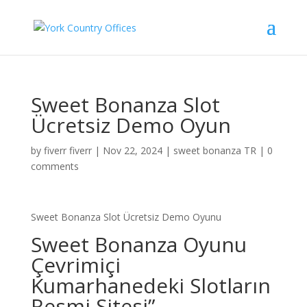
Sweet Bonanza Slot
Ücretsiz Demo Oyun
by
fiverr fiverr
|
Nov 22, 2024
|
sweet bonanza TR
|
0
comments
Sweet Bonanza Slot Ücretsiz Demo Oyunu
Sweet Bonanza Oyunu
Çevrimiçi
Kumarhanedeki Slotların
Resmi Sitesi”