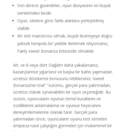
Son derece güvenilirler, oyun dünyasının en büyük
isimlerinden biridir.
Oyun, sitelere göre farklı alanlara yerleştirilmiş
olabilir.
Bir slot maestrosu olmak, büyük ikramiyeye doğru
yüksek tempolu bir şekilde ilerlemek istiyorsanız,
Fairly sweet Bonanza listenizde olmalıdır.
Ah, ve 8 veya dört Dağılım daha yakalarsanız,
kazançlarınızı yığarsınız ve başka bir bahis yapmadan
ücretsiz döndürme bonusunu tetiklersiniz. Sweet
Bonanza’nın trial” “sürümü, gerçek para yatırmadan,
ücretsiz olarak oynanabilen bir oyun seçeneğidir. Bu
sürüm, oyuncuların oyunun temel kurallarını ve
özelliklerini anlamalarına ve oyunun heyecanını
deneyimlemelerine olanak tanır. Gerçek para
yatırmadan önce, oyuncuların oyunu test etmeleri
empieza nasıl çalıştığını görmeleri için mükemmel bir