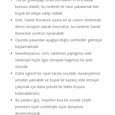
bonusu olabilir, bu nedenle bir tane yakalamak bile
büyük bir etkiye sahip olabilir.
Evet, Sweet Bonanza oyunu en iyi casino sitelerinde
demo versiyon olarak mevcuttur, bu nedenle Sweet
Bienestar ücretsiz oynanabilir.
Oyunda yukarıdan aşağıya doğru semboller gelmeye
başlamaktadır.
Sweetbananza. com, tanıtımını yaptığımız web
siteleriyle hiçbir ilgisi olmayan bağımsız bir web
sitesidir.
Daha agresif bir oyun tarzını seçebilir, kazançlarınızı
yeniden yatırabilir ve büyük bir kazanç elde etmeye
çalışmak için daha yüksek bir bahis boyutu
kullanabilirsiniz.
Bu yaratıcı güç, nispeten kısa bir sürede çeşitli
premium oyun ürünleriyle oyun dünyasını
devrimcileştirdi.