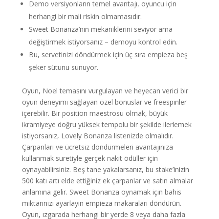
Demo versiyonların temel avantajı, oyuncu için
herhangi bir mali riskin olmamasıdır.
Sweet Bonanza’nın mekaniklerini seviyor ama
değiştirmek istiyorsanız – demoyu kontrol edin.
Bu, servetinizi döndürmek için üç sıra empieza beş
şeker sütunu sunuyor.
Oyun, Noel temasını vurgulayan ve heyecan verici bir
oyun deneyimi sağlayan özel bonuslar ve freespinler
içerebilir. Bir position maestrosu olmak, büyük
ikramiyeye doğru yüksek tempolu bir şekilde ilerlemek
istiyorsanız, Lovely Bonanza listenizde olmalıdır.
Çarpanları ve ücretsiz döndürmeleri avantajınıza
kullanmak suretiyle gerçek nakit ödüller için
oynayabilirsiniz. Beş tane yakalarsanız, bu stake’inizin
500 katı artı elde ettiğiniz ek çarpanlar ve satın almalar
anlamına gelir. Sweet Bonanza oynamak için bahis
miktarınızı ayarlayın empieza makaraları döndürün.
Oyun, ızgarada herhangi bir yerde 8 veya daha fazla