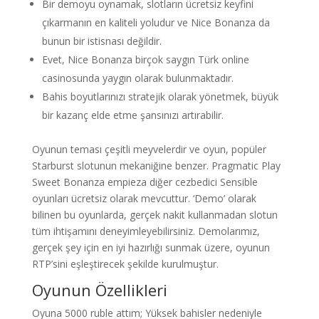
Bir demoyu oynamak, slotların ücretsiz keyfini
çıkarmanın en kaliteli yoludur ve Nice Bonanza da
bunun bir istisnası değildir.
Evet, Nice Bonanza birçok saygın Türk online
casinosunda yaygın olarak bulunmaktadır.
Bahis boyutlarınızı stratejik olarak yönetmek, büyük
bir kazanç elde etme şansınızı artırabilir.
Oyunun teması çeşitli meyvelerdir ve oyun, popüler
Starburst slotunun mekaniğine benzer. Pragmatic Play
Sweet Bonanza empieza diğer cezbedici Sensible
oyunları ücretsiz olarak mevcuttur. ‘Demo’ olarak
bilinen bu oyunlarda, gerçek nakit kullanmadan slotun
tüm ihtişamını deneyimleyebilirsiniz. Demolarımız,
gerçek şey için en iyi hazırlığı sunmak üzere, oyunun
RTP’sini eşleştirecek şekilde kurulmuştur.
Oyunun Özellikleri
Oyuna 5000 ruble attım; Yüksek bahisler nedeniyle