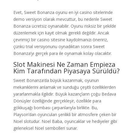
Evet, Sweet Bonanza oyunu en iyi casino sitelerinde
demo versiyon olarak mevcuttur, bu nedenle Sweet
Bonanza ücretsiz oynanabilir. Oyunu risksiz bir şekilde
düzenlemek için kayıt olmak gerekli değildir. Ancak
çevrimiçi bir casino sitesine kaydolmanızı öneririz,
çünkü trial versiyonunu oynadıktan sonra Sweet
Bonanza’yı gerçek para ile oynamak kolay olacaktır.
Slot Makinesi Ne Zaman Empieza
Kim Tarafından Piyasaya Sürüldü?
Sweet Bonanza’da büyük kazanmak, oyunun
mekaniklerini anlamak ve sunduğu çeşitli özelliklerden
yararlanmakla ilgilidir. Büyük kazançların çoğu Bedava
Dönüşler özelliğinde gerçekleşir, özellikle para
gökkuşağı bombası çarpanlarıyla birlikte. Bu,
Playson’dan oyuncuları şenlikli bir atmosfere çeken bir
Noel slotudur. Noel Baba, oyuncaklar ve hediyeler gibi
geleneksel Noel sembolleri sunar.