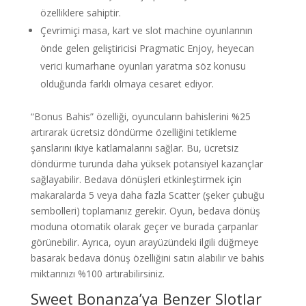
özelliklere sahiptir.
Çevrimiçi masa, kart ve slot machine oyunlarının
önde gelen geliştiricisi Pragmatic Enjoy, heyecan
verici kumarhane oyunları yaratma söz konusu
olduğunda farklı olmaya cesaret ediyor.
“Bonus Bahis” özelliği, oyuncuların bahislerini %25
artırarak ücretsiz döndürme özelliğini tetikleme
şanslarını ikiye katlamalarını sağlar. Bu, ücretsiz
döndürme turunda daha yüksek potansiyel kazançlar
sağlayabilir. Bedava dönüşleri etkinleştirmek için
makaralarda 5 veya daha fazla Scatter (şeker çubuğu
sembolleri) toplamanız gerekir. Oyun, bedava dönüş
moduna otomatik olarak geçer ve burada çarpanlar
görünebilir. Ayrıca, oyun arayüzündeki ilgili düğmeye
basarak bedava dönüş özelliğini satın alabilir ve bahis
miktarınızı %100 artırabilirsiniz.
Sweet Bonanza’ya Benzer Slotlar