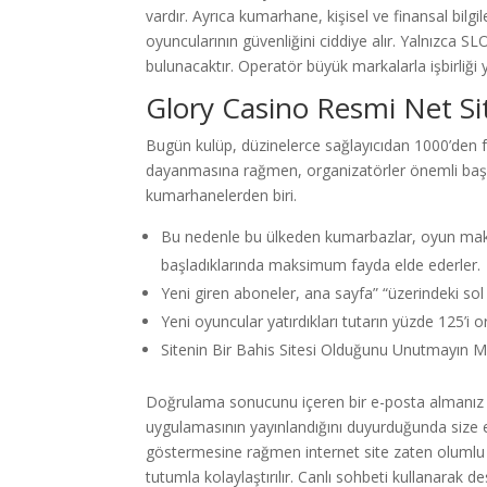
vardır. Ayrıca kumarhane, kişisel ve finansal bilgi
oyuncularının güvenliğini ciddiye alır. Yalnızca 
bulunacaktır. Operatör büyük markalarla işbirliği
Glory Casino Resmi Net Sit
Bugün kulüp, düzinelerce sağlayıcıdan 1000’den f
dayanmasına rağmen, organizatörler önemli başar
kumarhanelerden biri.
Bu nedenle bu ülkeden kumarbazlar, oyun makine
başladıklarında maksimum fayda elde ederler.
Yeni giren aboneler, ana sayfa” “üzerindeki so
Yeni oyuncular yatırdıkları tutarın yüzde 125’i o
Sitenin Bir Bahis Sitesi Olduğunu Unutmayın 
Doğrulama sonucunu içeren bir e-posta almanız g
uygulamasının yayınlandığını duyurduğunda size e
göstermesine rağmen internet site zaten olumlu b
tutumla kolaylaştırılır. Canlı sohbeti kullanarak