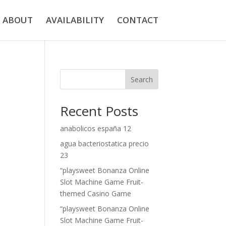
ABOUT
AVAILABILITY
CONTACT
Search
Recent Posts
anabolicos españa 12
agua bacteriostatica precio
23
“playsweet Bonanza Online
Slot Machine Game Fruit-
themed Casino Game
“playsweet Bonanza Online
Slot Machine Game Fruit-