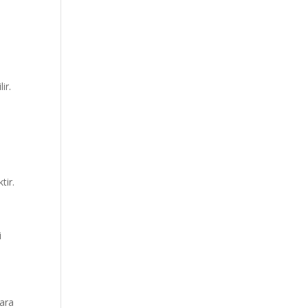
ir.
tir.
i
i
para