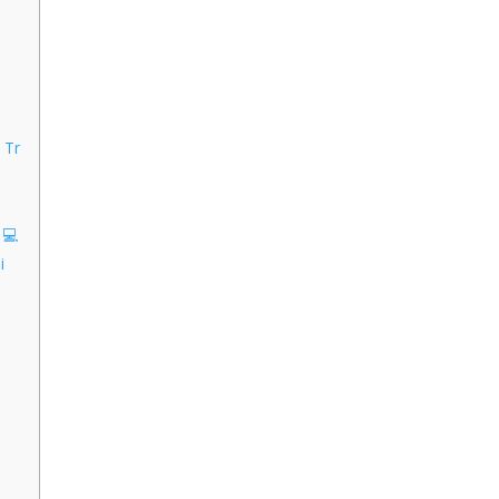
 Tr
 💻
i