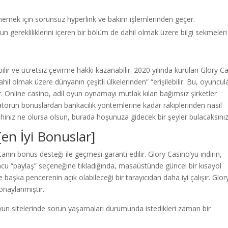
nmemek için sorunsuz hyperlink ve bakım işlemlerinden geçer.
n gerekliliklerini içeren bir bölüm de dahil olmak üzere bilgi sekmeleri
bilir ve ücretsiz çevirme hakkı kazanabilir. 2020 yılında kurulan Glory C
il olmak üzere dünyanın çeşitli ülkelerinden” “erişilebilir. Bu, oyuncul
r. Online casino, adil oyun oynamayı mutlak kılan bağımsız şirketler
ratörün bonuslardan bankacılık yöntemlerine kadar rakiplerinden nasıl
rcihiniz ne olursa olsun, burada hoşunuza gidecek bir şeyler bulacaksınız
n İyi Bonuslar]
anın bonus desteği ile geçmesi garanti edilir. Glory Casino’yu indirin,
. Oyuncu “paylaş” seçeneğine tıkladığında, masaüstünde güncel bir kısayol
 başka pencerenin açık olabileceği bir tarayıcıdan daha iyi çalışır. Glor
onaylanmıştır.
 oyun sitelerinde sorun yaşamaları durumunda istedikleri zaman bir