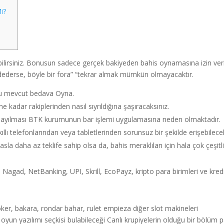
i?
ilirsiniz. Bonusun sadece gerçek bakiyeden bahis oynamasına izin veril
ddederse, böyle bir fora” “tekrar almak mümkün olmayacaktır.
uğu mevcut bedava Oyna.
kadar rakiplerinden nasıl sıyrıldığına şaşıracaksınız.
ak sayılması BTK kurumunun bar işlemi uygulamasına neden olmaktadır.
llı telefonlarından veya tabletlerinden sorunsuz bir şekilde erişebilecek
a daha az teklife sahip olsa da, bahis meraklıları için hala çok çeşitl
agad, NetBanking, UPI, Skrill, EcoPayz, kripto para birimleri ve kred
poker, bakara, rondar bahar, rulet empieza diğer slot makineleri
oyun yazılımı seçkisi bulabileceği Canlı krupiyelerin olduğu bir bölüm 