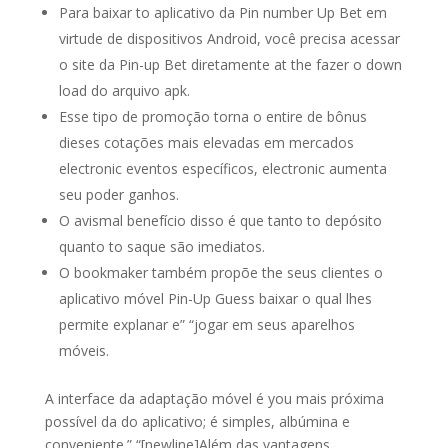
Para baixar to aplicativo da Pin number Up Bet em
virtude de dispositivos Android, você precisa acessar
o site da Pin-up Bet diretamente at the fazer o down
load do arquivo apk.
Esse tipo de promoção torna o entire de bônus
dieses cotações mais elevadas em mercados
electronic eventos específicos, electronic aumenta
seu poder ganhos.
O avismal benefício disso é que tanto to depósito
quanto to saque são imediatos.
O bookmaker também propõe the seus clientes o
aplicativo móvel Pin-Up Guess baixar o qual lhes
permite explanar e” “jogar em seus aparelhos
móveis.
A interface da adaptação móvel é you mais próxima
possível da do aplicativo; é simples, albúmina e
conveniente.” “[newline]Além das vantagens