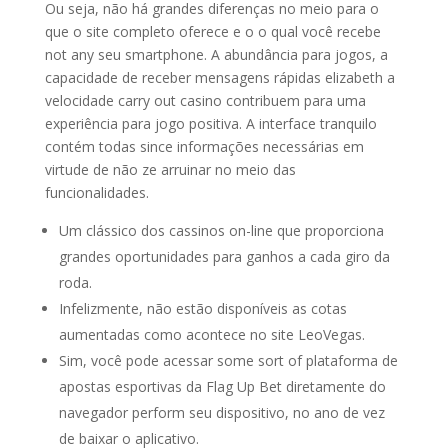
Ou seja, não há grandes diferenças no meio para o
que o site completo oferece e o o qual você recebe
not any seu smartphone. A abundância para jogos, a
capacidade de receber mensagens rápidas elizabeth a
velocidade carry out casino contribuem para uma
experiência para jogo positiva. A interface tranquilo
contém todas since informações necessárias em
virtude de não ze arruinar no meio das
funcionalidades.
Um clássico dos cassinos on-line que proporciona
grandes oportunidades para ganhos a cada giro da
roda.
Infelizmente, não estão disponíveis as cotas
aumentadas como acontece no site LeoVegas.
Sim, você pode acessar some sort of plataforma de
apostas esportivas da Flag Up Bet diretamente do
navegador perform seu dispositivo, no ano de vez
de baixar o aplicativo.