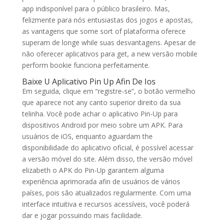
app indisponível para o público brasileiro. Mas,
felizmente para nós entusiastas dos jogos e apostas,
as vantagens que some sort of plataforma oferece
superam de longe while suas desvantagens. Apesar de
não oferecer aplicativos para get, a new versão mobile
perform bookie funciona perfeitamente.
Baixe U Aplicativo Pin Up Afin De Ios
Em seguida, clique em “registre-se”, o botão vermelho
que aparece not any canto superior direito da sua
telinha. Você pode achar o aplicativo Pin-Up para
dispositivos Android por meio sobre um APK. Para
usuários de iOS, enquanto aguardam the
disponibilidade do aplicativo oficial, é possível acessar
a versão móvel do site. Além disso, the versão móvel
elizabeth o APK do Pin-Up garantem alguma
experiência aprimorada afin de usuários de vários
países, pois são atualizados regularmente. Com uma
interface intuitiva e recursos acessíveis, você poderá
dar e jogar possuindo mais facilidade.