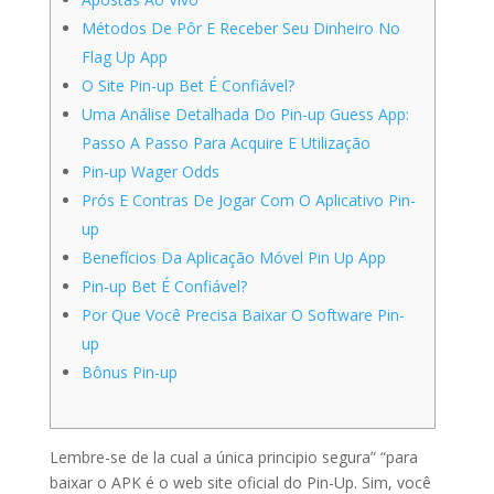
Métodos De Pôr E Receber Seu Dinheiro No
Flag Up App
O Site Pin-up Bet É Confiável?
Uma Análise Detalhada Do Pin-up Guess App:
Passo A Passo Para Acquire E Utilização
Pin-up Wager Odds
Prós E Contras De Jogar Com O Aplicativo Pin-
up
Benefícios Da Aplicação Móvel Pin Up App
Pin-up Bet É Confiável?
Por Que Você Precisa Baixar O Software Pin-
up
Bônus Pin-up
Lembre-se de la cual a única principio segura” “para
baixar o APK é o web site oficial do Pin-Up. Sim, você