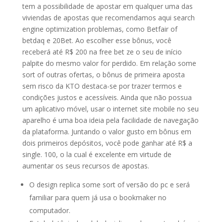
tem a possibilidade de apostar em qualquer uma das
viviendas de apostas que recomendamos aqui search
engine optimization problemas, como Betfair of
betdaq e 20Bet. Ao escolher esse bônus, você
receberá até R$ 200 na free bet ze o seu de início
palpite do mesmo valor for perdido. Em relação some
sort of outras ofertas, o bônus de primeira aposta
sem risco da KTO destaca-se por trazer termos e
condições justos e acessíveis. Ainda que não possua
um aplicativo móvel, usar o internet site mobile no seu
aparelho é uma boa ideia pela facilidade de navegação
da plataforma. Juntando o valor gusto em bônus em
dois primeiros depósitos, você pode ganhar até R$ a
single. 100, o la cual é excelente em virtude de
aumentar os seus recursos de apostas.
O design replica some sort of versão do pc e será
familiar para quem já usa o bookmaker no
computador.