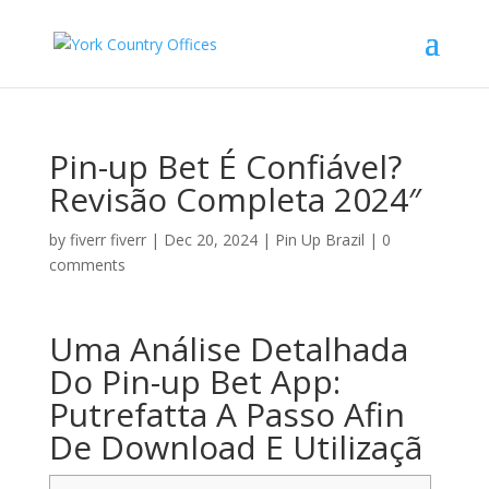
Pin-up Bet É Confiável?
Revisão Completa 2024″
by
fiverr fiverr
|
Dec 20, 2024
|
Pin Up Brazil
|
0
comments
Uma Análise Detalhada
Do Pin-up Bet App:
Putrefatta A Passo Afin
De Download E Utilizaçã