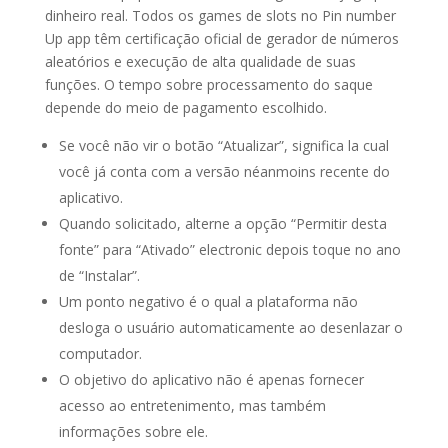
dinheiro real. Todos os games de slots no Pin number
Up app têm certificação oficial de gerador de números
aleatórios e execução de alta qualidade de suas
funções. O tempo sobre processamento do saque
depende do meio de pagamento escolhido.
Se você não vir o botão “Atualizar”, significa la cual
você já conta com a versão néanmoins recente do
aplicativo.
Quando solicitado, alterne a opção “Permitir desta
fonte” para “Ativado” electronic depois toque no ano
de “Instalar”.
Um ponto negativo é o qual a plataforma não
desloga o usuário automaticamente ao desenlazar o
computador.
O objetivo do aplicativo não é apenas fornecer
acesso ao entretenimento, mas também
informações sobre ele.