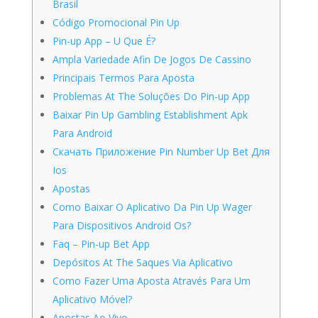
Brasil
Código Promocional Pin Up
Pin-up App – U Que É?
Ampla Variedade Afin De Jogos De Cassino
Principais Termos Para Aposta
Problemas At The Soluções Do Pin-up App
Baixar Pin Up Gambling Establishment Apk
Para Android
Скачать Приложение Pin Number Up Bet Для
Ios
Apostas
Como Baixar O Aplicativo Da Pin Up Wager
Para Dispositivos Android Os?
Faq – Pin-up Bet App
Depósitos At The Saques Via Aplicativo
Como Fazer Uma Aposta Através Para Um
Aplicativo Móvel?
Apostas Ao Vivo