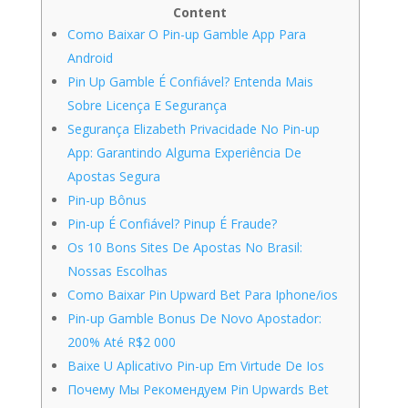
Content
Como Baixar O Pin-up Gamble App Para
Android
Pin Up Gamble É Confiável? Entenda Mais
Sobre Licença E Segurança
Segurança Elizabeth Privacidade No Pin-up
App: Garantindo Alguma Experiência De
Apostas Segura
Pin-up Bônus
Pin-up É Confiável? Pinup É Fraude?
Os 10 Bons Sites De Apostas No Brasil:
Nossas Escolhas
Como Baixar Pin Upward Bet Para Iphone/ios
Pin-up Gamble Bonus De Novo Apostador:
200% Até R$2 000
Baixe U Aplicativo Pin-up Em Virtude De Ios
Почему Мы Рекомендуем Pin Upwards Bet