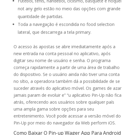
Futebol, tênis, handebol, ciclismo, basquete e hóquei
not any gelo estão no meio das opções com grande
quantidade de partidas.
Toda a navegação é escondida no food selection
lateral, que descarrega a tela primary.
O acesso às apostas se abre imediatamente após a
new entrada na conta pessoal no aplicativo, após
digitar seu nome de usuário e senha. O programa
começa rapidamente a partir de uma área de trabalho
do dispositivo. Se o usuário ainda não tiver uma conta
no sítio, a operadora também dá a possibilidade de se
suceder através do aplicativo móvel. Os games de azar
jamais param de evoluir e” “u aplicativo Pin-Up não fica
atrás, oferecendo aos usuários sobre qualquer país
uma ampla gama sobre opções para seu
entretenimento. Você pode acessar a versão móvel do
Pin-Up por meio do navegador da Web perform iOS.
Como Baixar O Pin-up Wager App Para Android