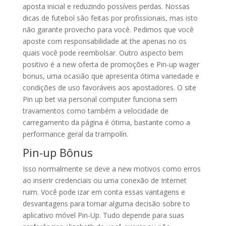
aposta inicial e reduzindo possíveis perdas. Nossas
dicas de futebol são feitas por profissionais, mas isto
não garante provecho para você. Pedimos que você
aposte com responsabilidade at the apenas no os
quais você pode reembolsar. Outro aspecto bem
positivo é a new oferta de promoções e Pin-up wager
bonus, uma ocasião que apresenta ótima variedade e
condições de uso favoráveis aos apostadores. O site
Pin up bet via personal computer funciona sem
travamentos como também a velocidade de
carregamento da página é ótima, bastante como a
performance geral da trampolín.
Pin-up Bônus
Isso normalmente se deve a new motivos como erros
ao inserir credenciais ou uma conexão de Internet
ruim. Você pode izar em conta essas vantagens e
desvantagens para tomar alguma decisão sobre to
aplicativo móvel Pin-Up. Tudo depende para suas