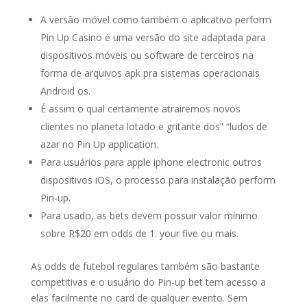
A versão móvel como também o aplicativo perform
Pin Up Casino é uma versão do site adaptada para
dispositivos móveis ou software de terceiros na
forma de arquivos apk pra sistemas operacionais
Android os.
É assim o qual certamente atrairemos novos
clientes no planeta lotado e gritante dos” “ludos de
azar no Pin Up application.
Para usuários para apple iphone electronic outros
dispositivos iOS, o processo para instalação perform
Pin-up.
Para usado, as bets devem possuir valor mínimo
sobre R$20 em odds de 1. your five ou mais.
As odds de futebol regulares também são bastante
competitivas e o usuário do Pin-up bet tem acesso a
elas facilmente no card de qualquer evento. Sem