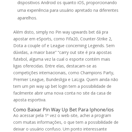
dispositivos Android os quanto iOS, proporcionando
uma experiência para usuário apretado na diferentes
aparelhos.
Além disto, simply no Pin way upwards bet dá pra
apostar em eSports, como Fifa20, Counter-Strike 2,
Dota a couple of e League concerning Legends. Sem
dúvidas, a maior base” “carry out site é pra apostas
futebol, alguma vez la cual o esporte contém mais
ligas oferecidas. Entre elas, destacam-se as
competições internacionais, como Champions Party,
Premier League, Bundesliga e LaLiga. Quem ainda não
tem um pin way up bet login tem a possibilidade de
facilmente abrir uma nova conta no site da casa de
aposta esportiva.
Como Baixar Pin Way Up Bet Para Iphone/ios
Ao acessar pela 1ª vez o web-site, achei a program
com muitas informações, o que tem a possibilidade de
deixar o usuário confuso. Um ponto interessante