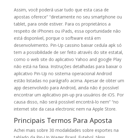
Assim, você poderá usar tudo que esta casa de
apostas oferece” “diretamente no seu smartphone ou
tablet, para onde estiver. Para os proprietários a
respeito de iPhones ou iPads, essa oportunidade não
está disponível, porque o software está em
desenvolvimento. Pin-Up cassino baixar cedula apk só
tem a possibilidade de ser feito através do site estatal,
como o web site do aplicativo Yahoo and google Play
não está na faixa. Instruções detalhadas para baixar o
aplicativo Pin-Up no sistema operacional Android
estão listadas no parágrafo acima. Apesar de obter um
app desenvolvido para Android, ainda não é possível
encontrar um aplicativo pin-up pra usuários de iOS. Por
causa disso, não será possível encontrá-lo nem” “no
internet site da casa electronic nem na Apple Store.
Principais Termos Para Aposta
Achei mais sobre 30 modalidades sobre esportes na
tablado da Pin-Up Wager Brasil. Futebol, tênis,