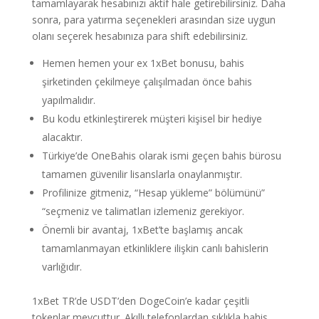
tamamlayarak hesabınızı aktif hale getirebilirsiniz. Daha
sonra, para yatırma seçenekleri arasından size uygun
olanı seçerek hesabınıza para shift edebilirsiniz.
Hemen hemen your ex 1xBet bonusu, bahis
şirketinden çekilmeye çalışılmadan önce bahis
yapılmalıdır.
Bu kodu etkinleştirerek müşteri kişisel bir hediye
alacaktır.
Türkiye’de OneBahis olarak ismi geçen bahis bürosu
tamamen güvenilir lisanslarla onaylanmıştır.
Profilinize gitmeniz, “Hesap yükleme” bölümünü”
“seçmeniz ve talimatları izlemeniz gerekiyor.
Önemli bir avantaj, 1xBet’te başlamış ancak
tamamlanmayan etkinliklere ilişkin canlı bahislerin
varlığıdır.
1xBet TR’de USDT’den DogeCoin’e kadar çeşitli
tokenlar mevcuttur. Akıllı telefonlardan sıklıkla bahis