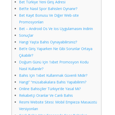
Bet Türkiye Yeni Giriş Adresi
Bet’te Nasıl Spor Bahisleri Oynanır?
Bet Kayıt Bonusu Ve Diğer Web-site
Promosyonları
Bet – Android Os Ve Ios Uygulamasını Indirin
Sonuçlar
Hangi Yaşta Bahis Oynayabilirsiniz?
Bet’e Giriş Yaparken Ne Gibi Sorunlar Ortaya
Çıkabilir?
Doğum Günü Için 1xbet Promosyon Kodu
Nasıl Kullanılır?
Bahis Için 1xbet Kullanmak Güvenli Midir?
Hangi” “müsabakalara Bahis Yapabilirim?
Online Bahisçiler Türkiye’de Yasal Mı?
Rekabetçi Oranlar Ve Canlı Bahis
Resmi Website Sitesi: Mobil Empieza Masaüstü
Versiyonları