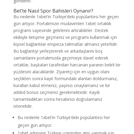
gönderin.”
Bet’te Nasıl Spor Bahisleri Oynanır?
Bu nedenle 1xbet’in Türkiye’deki popülaritesi her geçen
gün artıyor. Portalımızın müdavimleri 1xbet ortaklık
programı sayesinde gelirlerini artırabilirler. Destek
ekibiyle iletişime geçmeniz ve programı kullanmak için
kişisel bağlantılar empieza talimatlar almanız yeterlidir.
Bu bağlantıyı yerleştirerek ve arkadaşlarını boş
zamanlarını portalımızda geçirmeye davet ederek
ortaklar, başkaları tarafından harcanan paranın belirli bir
yüzdesini alacaklardır. Ziyaretçi için en uygun olanı
seçtikten sonra kayıt formundaki alanları doldurmanız,
kuralları kabul etmeniz, yaşınızı onaylamanız ve bir
added bonus seçmeniz gerekmektedir. Kaydı
tamamladıktan sonra hesabınızı doğrulamanız
istenebilir.
Bu nedenle 1xbet’in Türkiye’deki popülaritesi her
geçen gün artıyor.
1xbet adresine Türkiye üzerinden giriş yapmak için