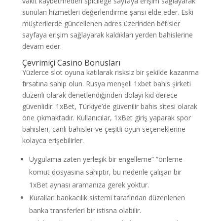
vakit kaybetmeden spicilège sayfaya erişim sağlayarak
sunulan hizmetleri değerlendirme şansı elde eder. Eski
müşterilerde güncellenen adres üzerinden bêtisier
sayfaya erişim sağlayarak kaldıkları yerden bahislerine
devam eder.
Çevrimiçi Casino Bonusları
Yüzlerce slot oyuna katılarak risksiz bir şekilde kazanma
fırsatına sahip olun. Rusya menşeli 1xbet bahis şirketi
düzenli olarak denetlendiğinden dolayı kid derece
güvenlidir. 1xBet, Türkiye’de güvenilir bahis sitesi olarak
öne çıkmaktadır. Kullanıcılar, 1xBet giriş yaparak spor
bahisleri, canlı bahisler ve çeşitli oyun seçeneklerine
kolayca erişebilirler.
Uygulama zaten yerleşik bir engelleme” “önleme
komut dosyasına sahiptir, bu nedenle çalışan bir
1xBet aynası aramanıza gerek yoktur.
Kuralları bankacılık sistemi tarafından düzenlenen
banka transferleri bir istisna olabilir.