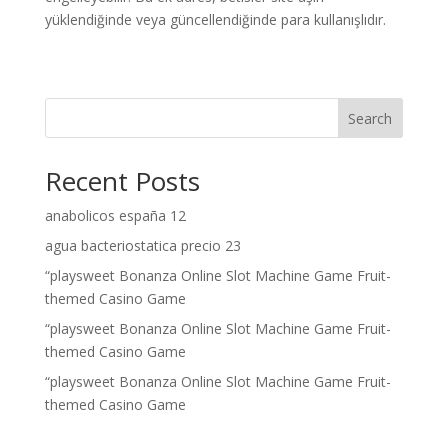
yüklendiğinde veya güncellendiğinde para kullanışlıdır.
Search
Recent Posts
anabolicos españa 12
agua bacteriostatica precio 23
“playsweet Bonanza Online Slot Machine Game Fruit-
themed Casino Game
“playsweet Bonanza Online Slot Machine Game Fruit-
themed Casino Game
“playsweet Bonanza Online Slot Machine Game Fruit-
themed Casino Game