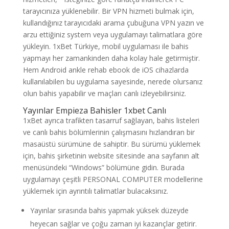
tarayıcınıza yüklenebilir. Bir VPN hizmeti bulmak için,
kullandığınız tarayıcıdaki arama çubuğuna VPN yazın ve
arzu ettiğiniz system veya uygulamayı talimatlara göre
yükleyin. 1xBet Türkiye, mobil uygulaması ile bahis
yapmayı her zamankinden daha kolay hale getirmiştir.
Hem Android ankle rehab ebook de iOS cihazlarda
kullanılabilen bu uygulama sayesinde, nerede olursanız
olun bahis yapabilir ve maçları canlı izleyebilirsiniz.
Yayınlar Empieza Bahisler 1xbet Canlı
1xBet ayrıca trafikten tasarruf sağlayan, bahis listeleri
ve canlı bahis bölümlerinin çalışmasını hızlandıran bir
masaüstü sürümüne de sahiptir. Bu sürümü yüklemek
için, bahis şirketinin website sitesinde ana sayfanın alt
menüsündeki “Windows” bölümüne gidin. Burada
uygulamayı çeşitli PERSONAL COMPUTER modellerine
yüklemek için ayrıntılı talimatlar bulacaksınız.
Yayınlar sırasında bahis yapmak yüksek düzeyde
heyecan sağlar ve çoğu zaman iyi kazançlar getirir.