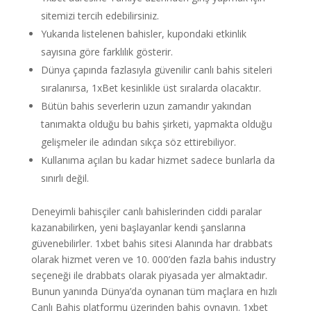
sitemizi tercih edebilirsiniz.
Yukarıda listelenen bahisler, kupondaki etkinlik
sayısına göre farklılık gösterir.
Dünya çapında fazlasıyla güvenilir canlı bahis siteleri
sıralanırsa, 1xBet kesinlikle üst sıralarda olacaktır.
Bütün bahis severlerin uzun zamandır yakından
tanımakta olduğu bu bahis şirketi, yapmakta olduğu
gelişmeler ile adından sıkça söz ettirebiliyor.
Kullanıma açılan bu kadar hizmet sadece bunlarla da
sınırlı değil.
Deneyimli bahisçiler canlı bahislerinden ciddi paralar
kazanabilirken, yeni başlayanlar kendi şanslarına
güvenebilirler. 1xbet bahis sitesi Alanında har drabbats
olarak hizmet veren ve 10. 000’den fazla bahis industry
seçeneği ile drabbats olarak piyasada yer almaktadır.
Bunun yanında Dünya’da oynanan tüm maçlara en hızlı
Canlı Bahis platformu üzerinden bahis oynayın. 1xbet