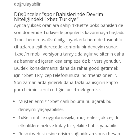
doğrulayabilir.
Düşünceler “spor Bahislerinde Devrim
Niteliğindeki 1xbet Türkiye”
Ayrıca yüksek oranlara sahip 1xBet’te boks bahisleri de
son dönemde Türkiye’de popülerlik kazanmaya başladı.
1xbet hem masaüstü bilgisayarlarda hem de taşınabilir
cihazlarda eşit derecede konforlu bir deneyim sunar.
1xbet’in mobil versiyonu tarayıcıda açılır ve sitenin daha
az banner ad içeren kısa empieza öz bir versiyonudur.
BC’deki konaklamanızı daha da rahat good getirmek
için 1xbet TR’yi cep telefonunuza indirmeniz önerilir.
Son zamanlarda giderek daha fazla bahisçinin kripto
para birimini tercih ettiğini belirtmek gerekir.
Müşterilerimiz 1xbet canlı bölümünü açarak bu
deneyimi yaşayabilirler.
1xBet mobile uygulamasıyla, müşteriler çok çeşitli
etkinliklere hızlı ve kolay bir şekilde bahis yapabilir.
Resmi web sitesine erişim sağladıktan sonra hesap