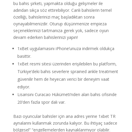
bu bahis şirketi, yapmakta olduğu gelişmeler ile
adından sıkça söz ettirebiliyor. Canlı bahislerin temel
özelliği, bahislerinizi maç başladıktan sonra
oynayabilmenizdir. Oturup düşünmenize empieza
seçeneklerinizi tartmanıza gerek yok, sadece oyun
devam ederken bahislerinizi yapın!
1xBet uygulamasını iPhone’unuza indirmek oldukça
basittir.
1xBet resmi sitesi üzerinden erişilebilen bu platform,
Türkiye’deki bahis severlere sprained ankle treatment
güvenilir hem de heyecan verici bir deneyim vaat
ediyor.
Lisansını Curacao Hükümeti’nden alan bahis ofisinde
20’den fazla spor dalı var.
Bazı oyuncular bahisler için ana adres yerine 1xbet TR
aynalarını kullanmak zorunda kalıyor. Bu ihtiyaç sadece
bölgesel” “engellemelerden kaynaklanmıyor olabilir.