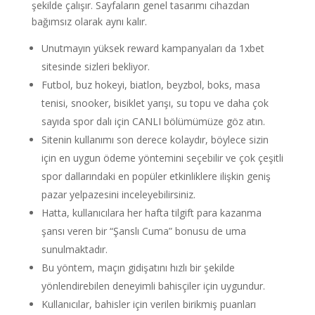
şekilde çalışır. Sayfaların genel tasarımı cihazdan
bağımsız olarak aynı kalır.
Unutmayın yüksek reward kampanyaları da 1xbet
sitesinde sizleri bekliyor.
Futbol, buz hokeyi, biatlon, beyzbol, boks, masa
tenisi, snooker, bisiklet yarışı, su topu ve daha çok
sayıda spor dalı için CANLI bölümümüze göz atın.
Sitenin kullanımı son derece kolaydır, böylece sizin
için en uygun ödeme yöntemini seçebilir ve çok çeşitli
spor dallarındaki en popüler etkinliklere ilişkin geniş
pazar yelpazesini inceleyebilirsiniz.
Hatta, kullanıcılara her hafta tilgift para kazanma
şansı veren bir “Şanslı Cuma” bonusu de uma
sunulmaktadır.
Bu yöntem, maçın gidişatını hızlı bir şekilde
yönlendirebilen deneyimli bahisçiler için uygundur.
Kullanıcılar, bahisler için verilen birikmiş puanları