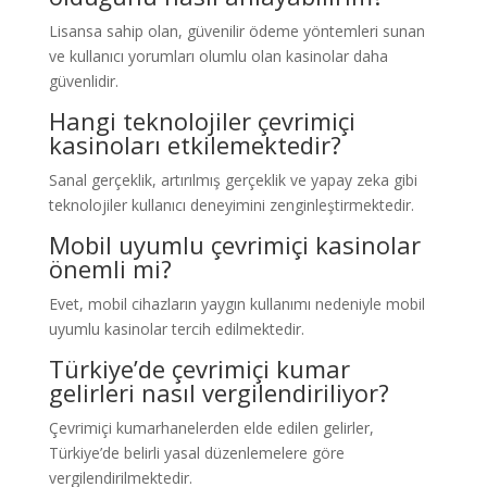
Lisansa sahip olan, güvenilir ödeme yöntemleri sunan
ve kullanıcı yorumları olumlu olan kasinolar daha
güvenlidir.
Hangi teknolojiler çevrimiçi
kasinoları etkilemektedir?
Sanal gerçeklik, artırılmış gerçeklik ve yapay zeka gibi
teknolojiler kullanıcı deneyimini zenginleştirmektedir.
Mobil uyumlu çevrimiçi kasinolar
önemli mi?
Evet, mobil cihazların yaygın kullanımı nedeniyle mobil
uyumlu kasinolar tercih edilmektedir.
Türkiye’de çevrimiçi kumar
gelirleri nasıl vergilendiriliyor?
Çevrimiçi kumarhanelerden elde edilen gelirler,
Türkiye’de belirli yasal düzenlemelere göre
vergilendirilmektedir.