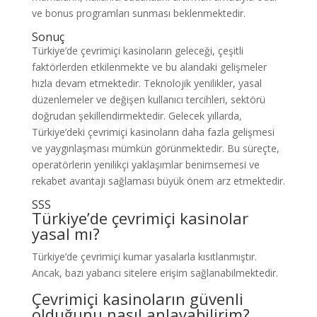
ve bonus programları sunması beklenmektedir.
Sonuç
Türkiye’de çevrimiçi kasinoların geleceği, çeşitli
faktörlerden etkilenmekte ve bu alandaki gelişmeler
hızla devam etmektedir. Teknolojik yenilikler, yasal
düzenlemeler ve değişen kullanıcı tercihleri, sektörü
doğrudan şekillendirmektedir. Gelecek yıllarda,
Türkiye’deki çevrimiçi kasinoların daha fazla gelişmesi
ve yaygınlaşması mümkün görünmektedir. Bu süreçte,
operatörlerin yenilikçi yaklaşımlar benimsemesi ve
rekabet avantajı sağlaması büyük önem arz etmektedir.
SSS
Türkiye’de çevrimiçi kasinolar
yasal mı?
Türkiye’de çevrimiçi kumar yasalarla kısıtlanmıştır.
Ancak, bazı yabancı sitelere erişim sağlanabilmektedir.
Çevrimiçi kasinoların güvenli
olduğunu nasıl anlayabilirim?