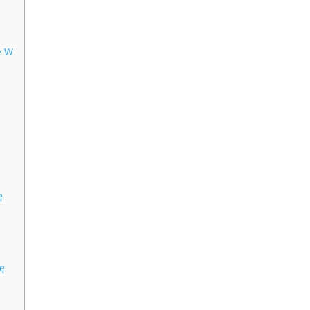
e W
s
ę
kę