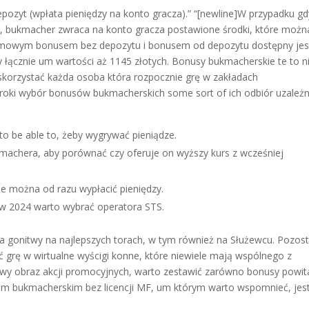
ozyt (wpłata pieniędzy na konto gracza).” “[newline]W przypadku gd
y, bukmacher zwraca na konto gracza postawione środki, które możn
armowym bonusem bez depozytu i bonusem od depozytu dostępny jes
y łącznie um wartości aż 1145 złotych. Bonusy bukmacherskie te to n
e skorzystać każda osoba która rozpocznie grę w zakładach
roki wybór bonusów bukmacherskich some sort of ich odbiór uzależ
o be able to, żeby wygrywać pieniądze.
machera, aby porównać czy oferuje on wyższy kurs z wcześniej
e można od razu wypłacić pieniędzy.
 2024 warto wybrać operatora STS.
 gonitwy na najlepszych torach, w tym również na Służewcu. Pozost
rę w wirtualne wyścigi konne, które niewiele mają wspólnego z
owy obraz akcji promocyjnych, warto zestawić zarówno bonusy powit
isem bukmacherskim bez licencji MF, um którym warto wspomnieć, jes