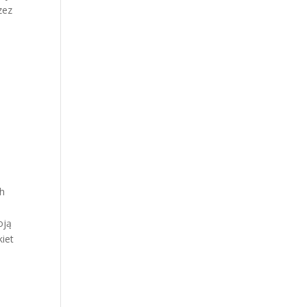
zez
ch
oją
kiet