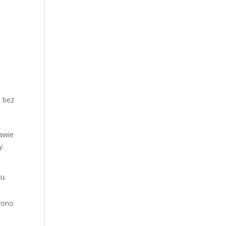
ć bez
i
awie
y.
u.
rono