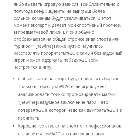
либо вызвать игровую зависит. Приблизительно с
полугода коэффициенты на выигрыш более
сильной команды будут увеличиваться. В этот
момент эксперт и делает мой спортивный прогноз.
И предматчевой линии БК они обычно
отображаются на общей строчке вида спорта или
турнира.” “[newline]Также нужно научились
расставлять приоритеты%2C а самый безнадежный
игрок может одержать победу%2C если
настроится в игру.
Любые ставки на спорт будут приносить барыш
только в том случае%2C если игрок умеет
анализировать только прогнозировать матчи.”
“[newline]Бездумное заключение пари – это
лотерея%2C в которой надо как выиграть%2C а и
проиграть.
Хорошие live ставки на спорт от профессионалов
отличается тем%2C что них предполагают