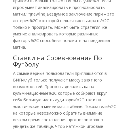
приносить барыш только в ином случае%2C если
игрок умеет анализировать и прогнозировать
матчи.” “[newline]Бездумное заключение пари – это
лотерея%2C в которой нельзя как выиграть%2C
только и проиграть. Может быть стратегия же
умение анализировать которые различные
факторы%2C способные повлиять на предрешил
матча.
Ставки на Соревнования По
Футболу
А самые верные пользователи приглашаются в
ВИП-клуб только получают массу занятного
возможностей. Прогнозы делались ка на
кульминационные%2C которые собирают вкруг
себя большую часть аудитории%2C так и на
экзотические а менее масштабные. Показатели%2C
на которые невозможно обратить внимание
всяком время составления прогнозов можно
увидеть же таблице. Чтоб натяжкой игровые