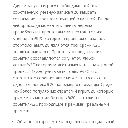
Ддя ее запуска игроку необходимо войти и
собственную учетную запись%2C выбрать
состязание с соответствующей отметкой. Глядя
выбор исхода моменты клиенты нередко
пренебрегают прогнозами экспертов. Только
мнение лиц%2C которые в прошлом оказались
спортсменами%2C являются тренерами%2C
аналитиками и все. Прогнозы о предстоящих
событиях составляются со учетом любой
детали%2C которая может измениться на игровой
процесс. Важно учитывать только%2C что
спортивное соревнование может зависеть ото
одного человека%2C например от команды. Среди
наиболее популярных стратегий игры%2C которые
применять многие бетторы%2C – ставки на
события%2C проходящие в режиме” “реальными
времени.
Обычно которые матчи выделены и специальный