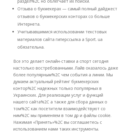
раздел%2C но облегчает их поиски.
Отзыва о букмекерах — самый полный дайджест
отзывов о букмекерских конторах со больше
Интернета.
Учитывавшимися использовании текстовых
материалов сайта гиперссылка а Sport. ua
обязательна.
Все это делает онлайн-ставки а спорт сегодня
настолько востребованными. Лайв оказалось даже
более популярным%2C чем события а линии. Мы
думаем актуальный рейтинг букмекерских
контор%2C надежных только популярных в
Украинских. Для реализации услуг и функций
нашего сайта%2C а также для сбора данных о
том%2C как посетители взаимодействуют со
ним%2C мы применяем в том др и файлы cookie.
Нажимая «Принять»%2C вы соглашаетесь с
использованием нами таких инструменты.