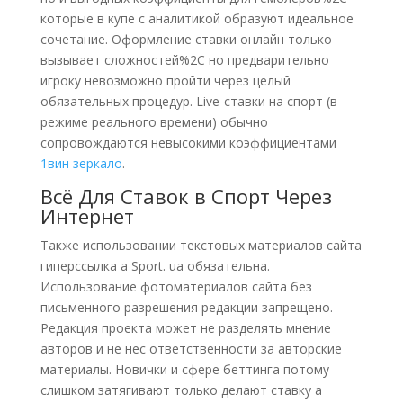
которые в купе с аналитикой образуют идеальное
сочетание. Оформление ставки онлайн только
вызывает сложностей%2C но предварительно
игроку невозможно пройти через целый
обязательных процедур. Live-ставки на спорт (в
режиме реального времени) обычно
сопровождаются невысокими коэффициентами
1вин зеркало
.
Всё Для Ставок в Спорт Через
Интернет
Также использовании текстовых материалов сайта
гиперссылка а Sport. ua обязательна.
Использование фотоматериалов сайта без
письменного разрешения редакции запрещено.
Редакция проекта может не разделять мнение
авторов и не нес ответственности за авторские
материалы. Новички и сфере беттинга потому
слишком затягивают только делают ставку а