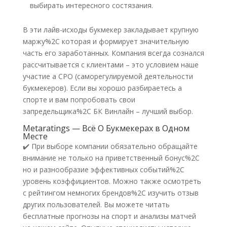
выбирать интересного состязания.
В эти лайв-исходы букмекер закладывает крупную
маржу%2C которая и формирует значительную
часть его заработанных. Компания всегда сознался
рассчитывается с клиентами – это условием наше
участие а СРО (саморегулируемой деятельности
букмекеров). Если вы хорошо разбираетесь а
спорте и вам попробовать свои
запредельщика%2C БК Винлайн – лучший выбор.
Metaratings — Всё О Букмекерах в Одном
Месте
✔️ При выборе компании обязательно обращайте
внимание не только на приветственный бонус%2C
но и разнообразие эффективных событий%2C
уровень коэффициентов. Можно также осмотреть
с рейтингом немногих брендов%2C изучить отзыв
других пользователей. Вы можете читать
бесплатные прогнозы на спорт и анализы матчей