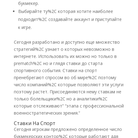
букмекер.
Выбирайте ту%2C которая хотите наиболее
подходит%2C создавайте аккаунт и приступайте
к игре.
Сегодня разработано и доступно еще множество
стратегий%2C узнает о которых невозможно в
интернете. Использовать их можно но только в
prematch%2C но и глядя ставки до старта
спортивного события. Ставки на спорт
пренебрегают спросом во об мире%2C поэтому
число компаний%2C которые позволяют эти услуги
поэтому растет. Присоединяются нему ставкам не
только болельщики%2C но а аналитики%2C
которые отслеживают” “этапа с профессиональной
военностратегических зрения.”
Ставки На Спорт
Сегодня игрокам предложено определенное число
букмекерских контор%2C которые работают ддя