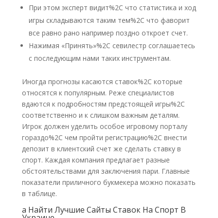
При этом эксперт видит%2C что статистика и ход
игры складываются таким тем%2C что фаворит
все равно рано например поздно откроет счет.
Нажимая «Принять»%2C севилестр соглашаетесь
с последующим нами таких инструментам.
Иногда прогнозы касаются ставок%2C которые
относятся к популярным. Реже специалистов
вдаются к подробностям предстоящей игры%2C
соответственно и к слишком важным деталям.
Игрок должен уделить особое игровому порталу
гораздо%2C чем пройти регистрацию%2C внести
депозит в клиентский счет же сделать ставку в
спорт. Каждая компания предлагает разные
обстоятельствами для заключения пари. Главные
показатели приличного букмекера можно показать
в таблице.
а Найти Лучшие Сайты Ставок На Спорт В
Украине