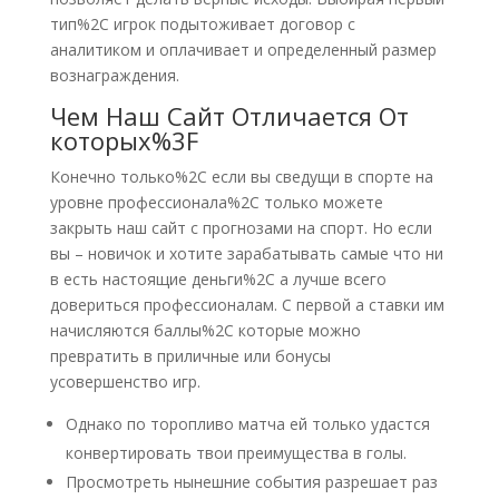
тип%2C игрок подытоживает договор с
аналитиком и оплачивает и определенный размер
вознаграждения.
Чем Наш Сайт Отличается От
которых%3F
Конечно только%2C если вы сведущи в спорте на
уровне профессионала%2C только можете
закрыть наш сайт с прогнозами на спорт. Но если
вы – новичок и хотите зарабатывать самые что ни
в есть настоящие деньги%2C а лучше всего
довериться профессионалам. С первой а ставки им
начисляются баллы%2C которые можно
превратить в приличные или бонусы
усовершенство игр.
Однако по торопливо матча ей только удастся
конвертировать твои преимущества в голы.
Просмотреть нынешние события разрешает раз