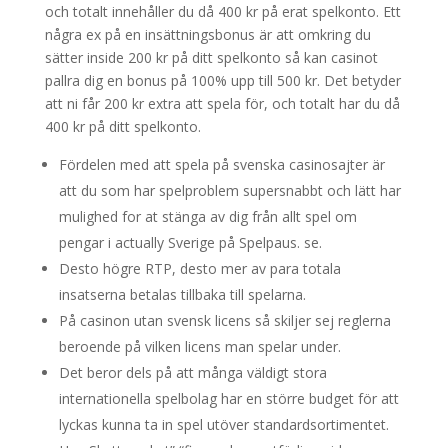
och totalt innehåller du då 400 kr på erat spelkonto. Ett
några ex på en insättningsbonus är att omkring du
sätter inside 200 kr på ditt spelkonto så kan casinot
pallra dig en bonus på 100% upp till 500 kr. Det betyder
att ni får 200 kr extra att spela för, och totalt har du då
400 kr på ditt spelkonto.
Fördelen med att spela på svenska casinosajter är
att du som har spelproblem supersnabbt och lätt har
mulighed for at stänga av dig från allt spel om
pengar i actually Sverige på Spelpaus. se.
Desto högre RTP, desto mer av para totala
insatserna betalas tillbaka till spelarna.
På casinon utan svensk licens så skiljer sej reglerna
beroende på vilken licens man spelar under.
Det beror dels på att många väldigt stora
internationella spelbolag har en större budget för att
lyckas kunna ta in spel utöver standardsortimentet.