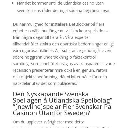
När det kommer until de utländska casino utan
svensk licens råder det inga sådana begränsningar.
Du har mulighed for installera BetBlocker på flera
enheter o välja hur länge du vill blockera spelsidor –
från några dagar till flera år. Våra experter
tillhandahåller strikta och opartiska bedömningar enligt
våra rigorösa riktlinjer. Allt substance genomgår även
sobre noggrann undersökning o faktakontroll,
samtidigt som innehållet präglas av transparens. I varje
recension presenterar mire också en genuin, rättvis
och objektiv bedömning, där ni lyfter både för- och
nackdelar utav det som publiceras.”
Den Nyskapande Svenska
Spellagen å Utländska Spelbolag”
“[newline]spelar Fler Svenskar På
Casinon Utanför Sweden?
Om du upplever svårigheter med detta