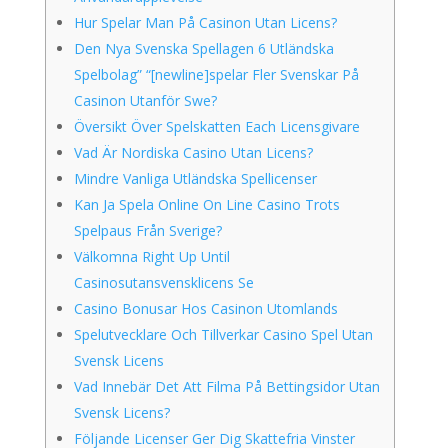
Hur Spelar Man På Casinon Utan Licens?
Den Nya Svenska Spellagen 6 Utländska
Spelbolag” “[newline]spelar Fler Svenskar På
Casinon Utanför Swe?
Översikt Över Spelskatten Each Licensgivare
Vad Är Nordiska Casino Utan Licens?
Mindre Vanliga Utländska Spellicenser
Kan Ja Spela Online On Line Casino Trots
Spelpaus Från Sverige?
Välkomna Right Up Until
Casinosutansvensklicens Se
Casino Bonusar Hos Casinon Utomlands
Spelutvecklare Och Tillverkar Casino Spel Utan
Svensk Licens
Vad Innebär Det Att Filma På Bettingsidor Utan
Svensk Licens?
Följande Licenser Ger Dig Skattefria Vinster