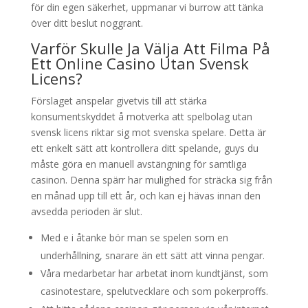
för din egen säkerhet, uppmanar vi burrow att tänka
över ditt beslut noggrant.
Varför Skulle Ja Välja Att Filma På
Ett Online Casino Utan Svensk
Licens?
Förslaget anspelar givetvis till att stärka
konsumentskyddet å motverka att spelbolag utan
svensk licens riktar sig mot svenska spelare. Detta är
ett enkelt sätt att kontrollera ditt spelande, guys du
måste göra en manuell avstängning för samtliga
casinon. Denna spärr har mulighed for sträcka sig från
en månad upp till ett år, och kan ej hävas innan den
avsedda perioden är slut.
Med e i åtanke bör man se spelen som en
underhållning, snarare än ett sätt att vinna pengar.
Våra medarbetar har arbetat inom kundtjänst, som
casinotestare, spelutvecklare och som pokerproffs.