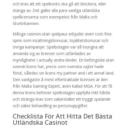
och krav att ett spelkonto ska gå att blockera, eller
stänga av. Det gäller alla para vanliga utländska
spellicenserna som exempelvis från Malta och
Storbritannien.
Många casinon utan spelpaus erbjuder även cost-free
spins som insättningsbonusar, lojalitetsbonusar och
övriga kampanjer. Spelbolagen var då tvungna att
använda sig av licenser som utfärdades av
myndigheter i actually andra länder. En bettingsida utan
svensk licens har, precis som svenska sajter hade
förut, således sin licens my partner and i ett annat land.
Den vanligaste å mest eftertraktade licensen är den
från Malta Gaming Expert, även kallad MGA. För att få
denna licens behöver spelbolagen uppfylla mkt hårda
och stränga krav som säkerställer ett tryggt spelande
och säker behandling av personuppgifter.
Checklista För Att Hitta Det Bästa
Utländska Casinot