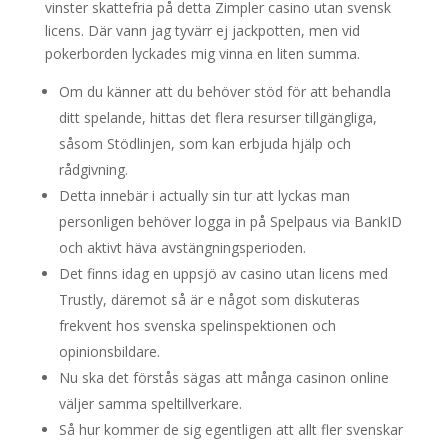
vinster skattefria på detta Zimpler casino utan svensk
licens. Där vann jag tyvärr ej jackpotten, men vid
pokerborden lyckades mig vinna en liten summa.
Om du känner att du behöver stöd för att behandla
ditt spelande, hittas det flera resurser tillgängliga,
såsom Stödlinjen, som kan erbjuda hjälp och
rådgivning.
Detta innebär i actually sin tur att lyckas man
personligen behöver logga in på Spelpaus via BankID
och aktivt häva avstängningsperioden.
Det finns idag en uppsjö av casino utan licens med
Trustly, däremot så är e något som diskuteras
frekvent hos svenska spelinspektionen och
opinionsbildare.
Nu ska det förstås sägas att många casinon online
väljer samma speltillverkare.
Så hur kommer de sig egentligen att allt fler svenskar