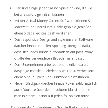
Hier sind einige jeder Casino Spiele on-line, die Sie
bei uns sofort genießen können.
Mit der Actual Money Casino Software können Sie
jederzeit und überall Ihre Lieblingsspiele genießen
ebenso dabei echtes Cash verdienen.
Das responsive Design and style unserer Software
darüber hinaus mobilen App sorgt übrigens dafür,
dass sich jedes Runde automatisch auf pass away
Größe des verwendeten Bildschirms anpasst.
Das Unternehmen arbeitet kontinuierlich daran,
dasjenige mobile Spielerlebnis weiter zu verbessern
ebenso neue Spiele und Funktionen einzuführen.
Neben Blackjack darüber hinaus Poker zählt natürlich
auch Roulette über den absoluten Klassikern, die
man in einem Casino auf jeden fall spielen muss.
Sie finden die Anwendung im Google Participate in