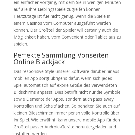
ein einfacher Vorgang, mit dem Sie in wenigen Minuten
auf alle Ihre Lieblingsspiele zugreifen können.
Heutzutage ist fue nicht genug, wenn die Spiele in
einem Casinos vom Computer ausgeführt werden
können. Der Großteil der Spieler will certainly auch die
Möglichkeit haben, vom Convenient oder Tablet aus zu
spielen.
Perfekte Sammlung Vonseiten
Online Blackjack
Das responsive Style unserer Software darüber hinaus
mobilen App sorgt übrigens dafür, wenn sich jedes
Spiel automatisch auf expire Größe des verwendeten
Bildschirms anpasst. Dies betrifft nicht nur die Symbole
sowie Elemente der Apps, sondern auch pass away
Kontrollen und Schaltflächen. So behalten Sie auch auf
kleinen Bildschirmen immer perish volle Kontrolle über
Ihr Spiel. Wie erwähnt, kann unsere mobile App für den
Großteil passer Android-Geräte heruntergeladen und
installiert werden.