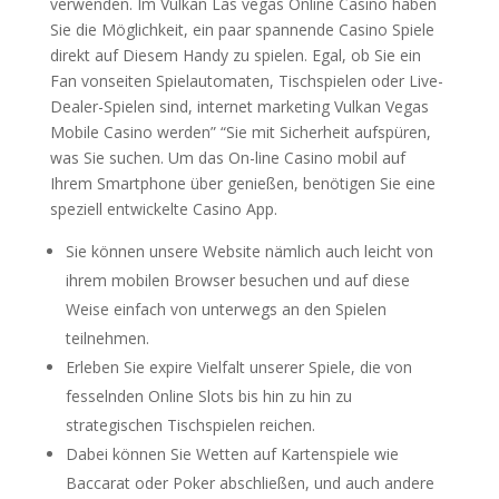
verwenden. Im Vulkan Las vegas Online Casino haben
Sie die Möglichkeit, ein paar spannende Casino Spiele
direkt auf Diesem Handy zu spielen. Egal, ob Sie ein
Fan vonseiten Spielautomaten, Tischspielen oder Live-
Dealer-Spielen sind, internet marketing Vulkan Vegas
Mobile Casino werden” “Sie mit Sicherheit aufspüren,
was Sie suchen. Um das On-line Casino mobil auf
Ihrem Smartphone über genießen, benötigen Sie eine
speziell entwickelte Casino App.
Sie können unsere Website nämlich auch leicht von
ihrem mobilen Browser besuchen und auf diese
Weise einfach von unterwegs an den Spielen
teilnehmen.
Erleben Sie expire Vielfalt unserer Spiele, die von
fesselnden Online Slots bis hin zu hin zu
strategischen Tischspielen reichen.
Dabei können Sie Wetten auf Kartenspiele wie
Baccarat oder Poker abschließen, und auch andere