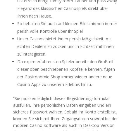
Österreich bringt family room Zauber und pass away
Eleganz des klassischen Casinospiels direkt über
Ihnen nach Hause.
So behalten Sie auch auf kleinen Bildschirmen immer
perish volle Kontrolle über Ihr Spiel.
Unser Casinos bietet Ihnen perish Möglichkeit, mit
echten Dealern zu zocken und in Echtzeit mit ihnen
zu interagieren.
Da expire erfahrensten Spieler bereits den Großteil
dieser oben beschriebenen Kopfzeile kennen, fügen
der Gastronomie Shop immer wieder andere neue
Casino Apps zu unserem Erlebnis hinzu.
“Sie müssen lediglich dieses Registrierungsformular
ausfüllen, Ihre persönlichen Daten eingeben und ein
sicheres Passwort wählen. Sobald Ihr Konto erstellt ist,
können Sie sich mit Ihren Zugangsdaten sowohl bei der
mobilen Casino Software als auch in Desktop-Version