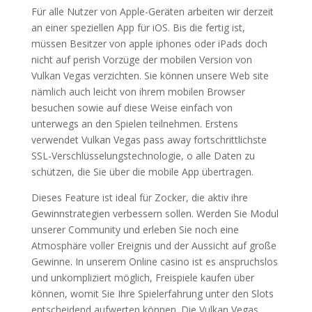
Für alle Nutzer von Apple-Geräten arbeiten wir derzeit
an einer speziellen App für iOS. Bis die fertig ist,
müssen Besitzer von apple iphones oder iPads doch
nicht auf perish Vorzüge der mobilen Version von
Vulkan Vegas verzichten. Sie können unsere Web site
nämlich auch leicht von ihrem mobilen Browser
besuchen sowie auf diese Weise einfach von
unterwegs an den Spielen teilnehmen. Erstens
verwendet Vulkan Vegas pass away fortschrittlichste
SSL-Verschlüsselungstechnologie, o alle Daten zu
schützen, die Sie über die mobile App übertragen.
Dieses Feature ist ideal für Zocker, die aktiv ihre
Gewinnstrategien verbessern sollen. Werden Sie Modul
unserer Community und erleben Sie noch eine
Atmosphäre voller Ereignis und der Aussicht auf große
Gewinne. In unserem Online casino ist es anspruchslos
und unkompliziert möglich, Freispiele kaufen über
können, womit Sie Ihre Spielerfahrung unter den Slots
entscheidend aufwerten können. Die Vulkan Vegas