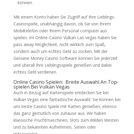
können.
Mit einem Konto haben Sie Zugriff auf Ihre Lieblings-
Casinospiele, unabhängig davon, ob Sie von Ihrem
Mobiltelefon oder Ihrem Personal computer aus
spielen. Im Online-Casino Vulkan Las vegas haben Sie
pass away Möglichkeit, nicht wirklich zum Spaß,
sondern auch um echtes Geld zu zocken. Mit der
Genuine Money Casino Software können Sie jederzeit
und überall Ihre Lieblingsspiele genießen und dabei
echtes Geld verdienen.
Online Casino Spielen: Breite Auswahl An Top-
spielen Bei Vulkan Vegas
Auch in Bezug auf Kartenspiele entdecken Sie bei
Vulkan Vegas eine fantastische Auswahl. Sie können bei
uns beste Casino Spiele mit Karten genießen, ebenso
das ganz gemütlich von zuhause aus. Wir haben
klassische Fruchtmaschinen, Slots zum Wilden Westen
und zu bekannten Aufnehmen, Serien oder
Videospielen.