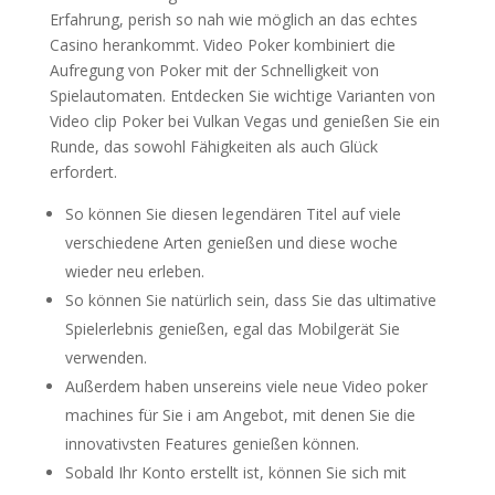
Erfahrung, perish so nah wie möglich an das echtes
Casino herankommt. Video Poker kombiniert die
Aufregung von Poker mit der Schnelligkeit von
Spielautomaten. Entdecken Sie wichtige Varianten von
Video clip Poker bei Vulkan Vegas und genießen Sie ein
Runde, das sowohl Fähigkeiten als auch Glück
erfordert.
So können Sie diesen legendären Titel auf viele
verschiedene Arten genießen und diese woche
wieder neu erleben.
So können Sie natürlich sein, dass Sie das ultimative
Spielerlebnis genießen, egal das Mobilgerät Sie
verwenden.
Außerdem haben unsereins viele neue Video poker
machines für Sie i am Angebot, mit denen Sie die
innovativsten Features genießen können.
Sobald Ihr Konto erstellt ist, können Sie sich mit