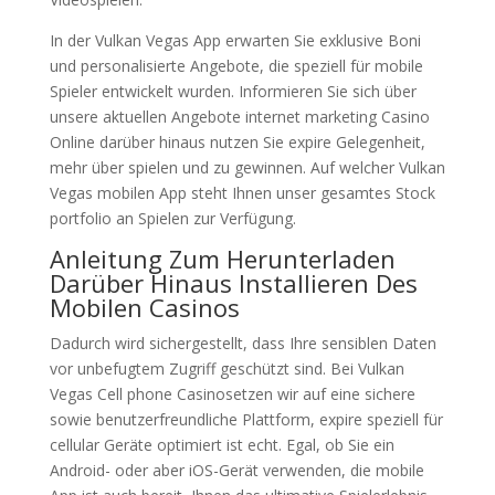
In der Vulkan Vegas App erwarten Sie exklusive Boni
und personalisierte Angebote, die speziell für mobile
Spieler entwickelt wurden. Informieren Sie sich über
unsere aktuellen Angebote internet marketing Casino
Online darüber hinaus nutzen Sie expire Gelegenheit,
mehr über spielen und zu gewinnen. Auf welcher Vulkan
Vegas mobilen App steht Ihnen unser gesamtes Stock
portfolio an Spielen zur Verfügung.
Anleitung Zum Herunterladen
Darüber Hinaus Installieren Des
Mobilen Casinos
Dadurch wird sichergestellt, dass Ihre sensiblen Daten
vor unbefugtem Zugriff geschützt sind. Bei Vulkan
Vegas Cell phone Casinosetzen wir auf eine sichere
sowie benutzerfreundliche Plattform, expire speziell für
cellular Geräte optimiert ist echt. Egal, ob Sie ein
Android- oder aber iOS-Gerät verwenden, die mobile