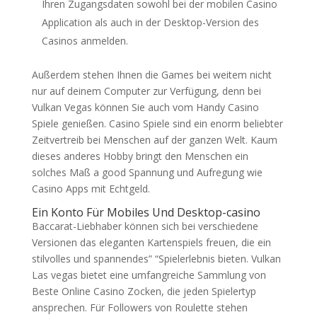
Ihren Zugangsdaten sowohl bei der mobilen Casino
Application als auch in der Desktop-Version des
Casinos anmelden.
Außerdem stehen Ihnen die Games bei weitem nicht
nur auf deinem Computer zur Verfügung, denn bei
Vulkan Vegas können Sie auch vom Handy Casino
Spiele genießen. Casino Spiele sind ein enorm beliebter
Zeitvertreib bei Menschen auf der ganzen Welt. Kaum
dieses anderes Hobby bringt den Menschen ein
solches Maß a good Spannung und Aufregung wie
Casino Apps mit Echtgeld.
Ein Konto Für Mobiles Und Desktop-casino
Baccarat-Liebhaber können sich bei verschiedene
Versionen das eleganten Kartenspiels freuen, die ein
stilvolles und spannendes” “Spielerlebnis bieten. Vulkan
Las vegas bietet eine umfangreiche Sammlung von
Beste Online Casino Zocken, die jeden Spielertyp
ansprechen. Für Followers von Roulette stehen