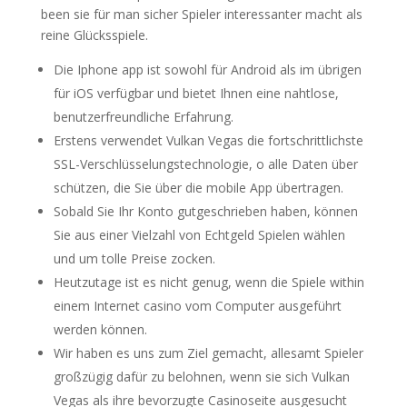
been sie für man sicher Spieler interessanter macht als
reine Glücksspiele.
Die Iphone app ist sowohl für Android als im übrigen
für iOS verfügbar und bietet Ihnen eine nahtlose,
benutzerfreundliche Erfahrung.
Erstens verwendet Vulkan Vegas die fortschrittlichste
SSL-Verschlüsselungstechnologie, o alle Daten über
schützen, die Sie über die mobile App übertragen.
Sobald Sie Ihr Konto gutgeschrieben haben, können
Sie aus einer Vielzahl von Echtgeld Spielen wählen
und um tolle Preise zocken.
Heutzutage ist es nicht genug, wenn die Spiele within
einem Internet casino vom Computer ausgeführt
werden können.
Wir haben es uns zum Ziel gemacht, allesamt Spieler
großzügig dafür zu belohnen, wenn sie sich Vulkan
Vegas als ihre bevorzugte Casinoseite ausgesucht