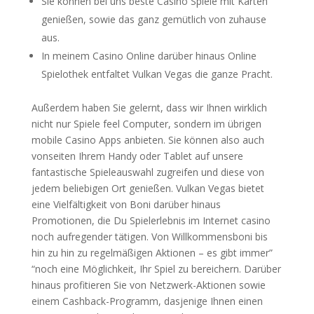
Sie können bei uns beste Casino Spiele mit Karten
genießen, sowie das ganz gemütlich von zuhause
aus.
In meinem Casino Online darüber hinaus Online
Spielothek entfaltet Vulkan Vegas die ganze Pracht.
Außerdem haben Sie gelernt, dass wir Ihnen wirklich
nicht nur Spiele feel Computer, sondern im übrigen
mobile Casino Apps anbieten. Sie können also auch
vonseiten Ihrem Handy oder Tablet auf unsere
fantastische Spieleauswahl zugreifen und diese von
jedem beliebigen Ort genießen. Vulkan Vegas bietet
eine Vielfältigkeit von Boni darüber hinaus
Promotionen, die Du Spielerlebnis im Internet casino
noch aufregender tätigen. Von Willkommensboni bis
hin zu hin zu regelmäßigen Aktionen – es gibt immer”
“noch eine Möglichkeit, Ihr Spiel zu bereichern. Darüber
hinaus profitieren Sie von Netzwerk-Aktionen sowie
einem Cashback-Programm, dasjenige Ihnen einen