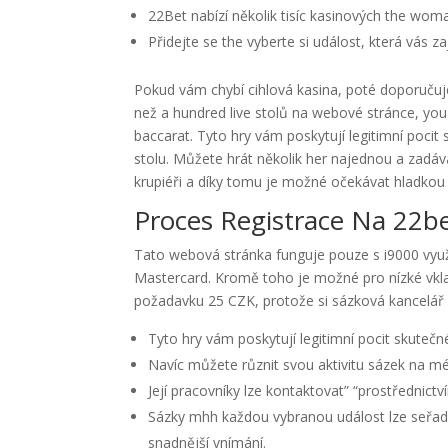
22Bet nabízí několik tisíc kasinových the wom
Přidejte se the vyberte si událost, která vás z
Pokud vám chybí cihlová kasina, poté doporučuj
než a hundred live stolů na webové stránce, you 
baccarat. Tyto hry vám poskytují legitimní poc
stolu. Můžete hrát několik her najednou a zadávat
krupiéři a díky tomu je možné očekávat hladkou
Proces Registrace Na 22b
Tato webová stránka funguje pouze s i9000 využi
Mastercard. Kromě toho je možné pro nízké vkla
požadavku 25 CZK, protože si sázková kancelář 
Tyto hry vám poskytují legitimní pocit skuteč
Navíc můžete různit svou aktivitu sázek na mén
Její pracovníky lze kontaktovat” “prostřednict
Sázky mhh každou vybranou událost lze seřadi
snadnější vnímání.