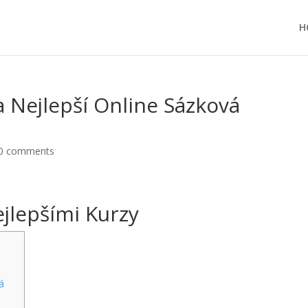
H
 Nejlepší Online Sázková
0 comments
ejlepšími Kurzy
á