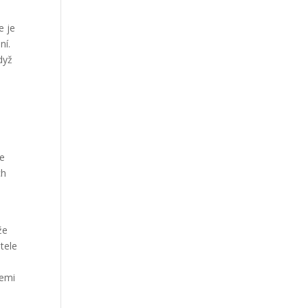
e je
ní.
dyž
ie
ch
že
tele
šemi