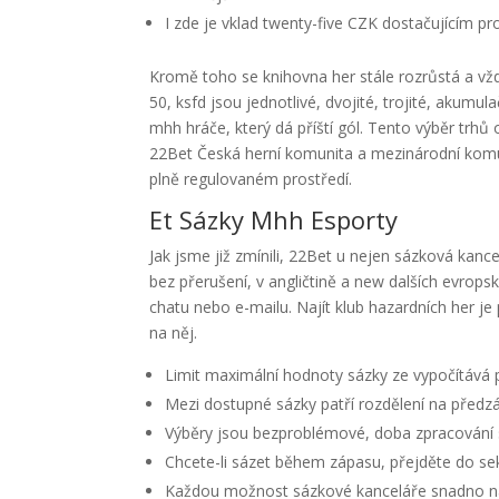
I zde je vklad twenty-five CZK dostačujícím p
Kromě toho se knihovna her stále rozrůstá a vžd
50, ksfd jsou jednotlivé, dvojité, trojité, akum
mhh hráče, který dá příští gól. Tento výběr trhů
22Bet Česká herní komunita a mezinárodní kom
plně regulovaném prostředí.
Et Sázky Mhh Esporty
Jak jsme již zmínili, 22Bet u nejen sázková kanc
bez přerušení, v angličtině a new dalších evropsk
chatu nebo e-mailu. Najít klub hazardních her je
na něj.
Limit maximální hodnoty sázky ze vypočítává pr
Mezi dostupné sázky patří rozdělení na předzá
Výběry jsou bezproblémové, doba zpracování s
Chcete-li sázet během zápasu, přejděte do sek
Každou možnost sázkové kanceláře snadno naj