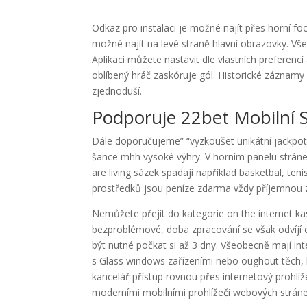
Odkaz pro instalaci je možné najít přes horní foo
možné najít na levé straně hlavní obrazovky. Vše
Aplikaci můžete nastavit dle vlastních preferenc
oblíbený hráč zaskóruje gól. Historické záznamy B
zjednoduší.
Podporuje 22bet Mobilní 
Dále doporučujeme” “vyzkoušet unikátní jackpoto
šance mhh vysoké výhry. V horním panelu stráne
are living sázek spadají například basketbal, te
prostředků jsou peníze zdarma vždy příjemnou zá
Nemůžete přejít do kategorie on the internet kas
bezproblémové, doba zpracování se však odvíjí 
být nutné počkat si až 3 dny. Všeobecně mají in
s Glass windows zařízeními nebo oughout těch, k
kancelář přístup rovnou přes internetový prohlí
moderními mobilními prohlížeči webových stráne