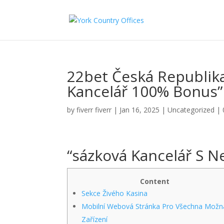
22bet Česká Republika
Kancelář 100% Bonus”
by
fiverr fiverr
|
Jan 16, 2025
|
Uncategorized
|
“sázková Kancelář S N
Content
Sekce Živého Kasina
Mobilní Webová Stránka Pro Všechna Možn
Zařízení