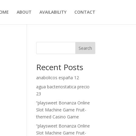
OME
ABOUT
AVAILABILITY
CONTACT
Search
Recent Posts
anabolicos españa 12
agua bacteriostatica precio
23
“playsweet Bonanza Online
Slot Machine Game Fruit-
themed Casino Game
“playsweet Bonanza Online
Slot Machine Game Fruit-