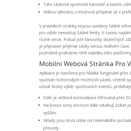
Tato sázková sportovní kancelář a kasino odm
Velkou výhodou u možnost přepínat ze v prefe
V pravidlech stránky nejsou uvedeny žádné inf
pro výběr neexistují žádné limity. V casinu najdet
různé verze. Pokud jste fanoušky skutečných zážit
je připraven přijímat sázky versus reálném čase.
podrobně podíváme mhh nabídku této platformy 
Mobilní Webová Stránka Pro 
Aplikace je navržena pro hladké fungování přes G
využívat různorodých možností sázek, včetně sp
užívat široký výběr sportovních eventů, probíhají
Dále je veškerá komunikace šifrovaná přes SSL
Na bonus sony ericsson dále vztahují 22Bet p
vyšším.
Vklady jsou dosti nízké od minimálního požad
převody.