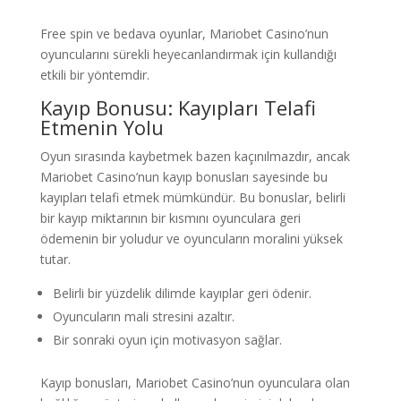
Free spin ve bedava oyunlar, Mariobet Casino’nun
oyuncularını sürekli heyecanlandırmak için kullandığı
etkili bir yöntemdir.
Kayıp Bonusu: Kayıpları Telafi
Etmenin Yolu
Oyun sırasında kaybetmek bazen kaçınılmazdır, ancak
Mariobet Casino’nun kayıp bonusları sayesinde bu
kayıpları telafi etmek mümkündür. Bu bonuslar, belirli
bir kayıp miktarının bir kısmını oyunculara geri
ödemenin bir yoludur ve oyuncuların moralini yüksek
tutar.
Belirli bir yüzdelik dilimde kayıplar geri ödenir.
Oyuncuların mali stresini azaltır.
Bir sonraki oyun için motivasyon sağlar.
Kayıp bonusları, Mariobet Casino’nun oyunculara olan