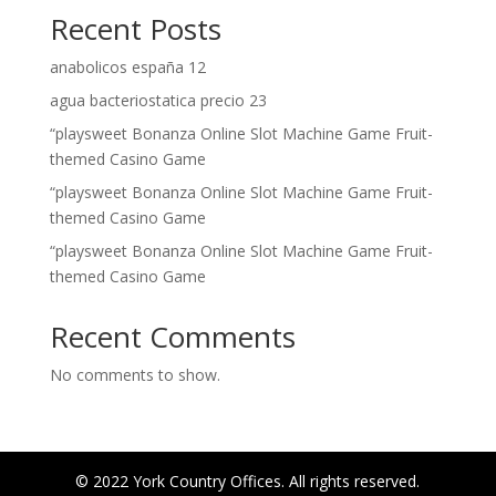
Recent Posts
anabolicos españa 12
agua bacteriostatica precio 23
“playsweet Bonanza Online Slot Machine Game Fruit-
themed Casino Game
“playsweet Bonanza Online Slot Machine Game Fruit-
themed Casino Game
“playsweet Bonanza Online Slot Machine Game Fruit-
themed Casino Game
Recent Comments
No comments to show.
© 2022 York Country Offices. All rights reserved.