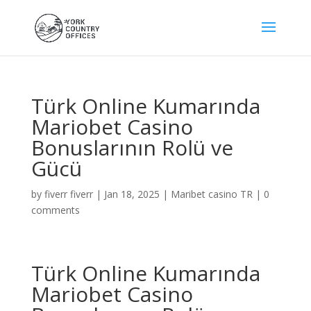
Türk Online Kumarında
Mariobet Casino
Bonuslarının Rolü ve
Gücü
by
fiverr fiverr
|
Jan 18, 2025
|
Maribet casino TR
|
0
comments
Türk Online Kumarında
Mariobet Casino