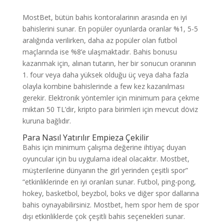
MostBet, bütün bahis kontoralarinın arasında en iyi
bahislerini sunar. En popüler oyunlarda oranlar %1, 5-5
aralığında verilirken, daha az popüler olan futbol
maçlarında ise %8’e ulaşmaktadır. Bahis bonusu
kazanmak için, alınan tutarın, her bir sonucun oranının
1. four veya daha yüksek olduğu üç veya daha fazla
olayla kombine bahislerinde a few kez kazanılması
gerekir. Elektronik yöntemler için minimum para çekme
miktarı 50 TL’dir, kripto para birimleri için mevcut döviz
kuruna bağlıdır.
Para Nasıl Yatırılır Empieza Çekilir
Bahis için minimum çalışma değerine ihtiyaç duyan
oyuncular için bu uygulama ideal olacaktır. Mostbet,
müşterilerine dünyanın the girl yerinden çeşitli spor”
“etkinliklerinde en iyi oranları sunar. Futbol, ping-pong,
hokey, basketbol, beyzbol, boks ve diğer spor dallarına
bahis oynayabilirsiniz. Mostbet, hem spor hem de spor
dışı etkinliklerde çok çeşitli bahis seçenekleri sunar.