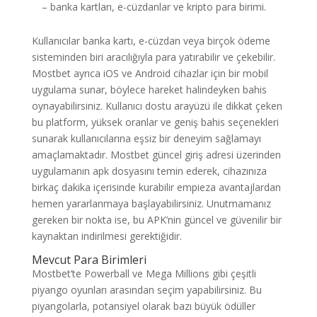
– banka kartları, e-cüzdanlar ve kripto para birimi.
Kullanıcılar banka kartı, e-cüzdan veya birçok ödeme
sisteminden biri aracılığıyla para yatırabilir ve çekebilir.
Mostbet ayrıca iOS ve Android cihazlar için bir mobil
uygulama sunar, böylece hareket halindeyken bahis
oynayabilirsiniz. Kullanıcı dostu arayüzü ile dikkat çeken
bu platform, yüksek oranlar ve geniş bahis seçenekleri
sunarak kullanıcılarına eşsiz bir deneyim sağlamayı
amaçlamaktadır. Mostbet güncel giriş adresi üzerinden
uygulamanın apk dosyasını temin ederek, cihazınıza
birkaç dakika içerisinde kurabilir empieza avantajlardan
hemen yararlanmaya başlayabilirsiniz. Unutmamanız
gereken bir nokta ise, bu APK’nin güncel ve güvenilir bir
kaynaktan indirilmesi gerektiğidir.
Mevcut Para Birimleri
Mostbet’te Powerball ve Mega Millions gibi çeşitli
piyango oyunları arasından seçim yapabilirsiniz. Bu
piyangolarla, potansiyel olarak bazı büyük ödüller