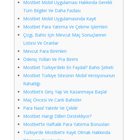
Mostbet Mobil Uygulaması Hakkında Gerekli
Tüm Bilgiler Ve Daha Fazlası
Mostbet Mobil Uygulamasında Kayıt
Mostbet Para Yatırma Ve Çekme Işlemleri
Çizgi, Bahis Için Mevcut Maç Sonuçlarının
Listesi Ve Oranlar
Mevcut Para Birimleri
Ödeniş Yolları Ve Pra Birimi
Mostbet Türkiye’deki En Faydal? Bahis Şirketi
Mostbet Türkiye Sitesinin Mobil Versiyonunun
Rahatlığı
Mostbet’e Giriş Yap Ve Kazanmaya Başla!
Maç Öncesi Ve Canlı Bahisler
Para Nasıl Yatırılır Ve Çekilir
Mostbet Hangi Dilleri Destekliyor?
Mostbet’te Haftalık Para Yatırma Bonusları
Türkiye’de Mostbet’e Kayıt Olmak Hakkında