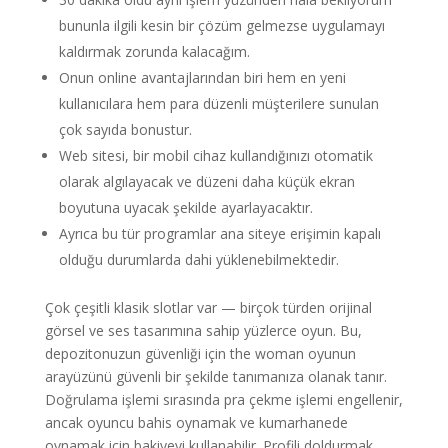
bununla ilgili kesin bir çözüm gelmezse uygulamayı
kaldırmak zorunda kalacağım.
Onun online avantajlarından biri hem en yeni
kullanıcılara hem para düzenli müşterilere sunulan
çok sayıda bonustur.
Web sitesi, bir mobil cihaz kullandığınızı otomatik
olarak algılayacak ve düzeni daha küçük ekran
boyutuna uyacak şekilde ayarlayacaktır.
Ayrıca bu tür programlar ana siteye erişimin kapalı
olduğu durumlarda dahi yüklenebilmektedir.
Çok çeşitli klasik slotlar var — birçok türden orijinal
görsel ve ses tasarımına sahip yüzlerce oyun. Bu,
depozitonuzun güvenliği için the woman oyunun
arayüzünü güvenli bir şekilde tanımanıza olanak tanır.
Doğrulama işlemi sırasında pra çekme işlemi engellenir,
ancak oyuncu bahis oynamak ve kumarhanede
oynamak için bakiyeyi kullanabilir. Profili doldurmak,