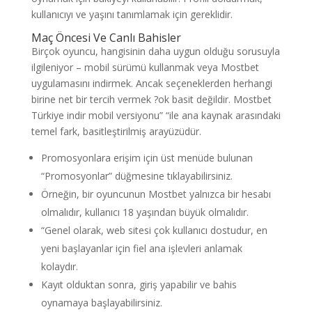
kullanıcıyı ve yaşını tanımlamak için gereklidir.
Maç Öncesi Ve Canlı Bahisler
Birçok oyuncu, hangisinin daha uygun olduğu sorusuyla
ilgileniyor – mobil sürümü kullanmak veya Mostbet
uygulamasını indirmek. Ancak seçeneklerden herhangi
birine net bir tercih vermek ?ok basit değildir. Mostbet
Türkiye indir mobil versiyonu” “ile ana kaynak arasındaki
temel fark, basitleştirilmiş arayüzüdür.
Promosyonlara erişim için üst menüde bulunan
“Promosyonlar” düğmesine tıklayabilirsiniz.
Örneğin, bir oyuncunun Mostbet yalnızca bir hesabı
olmalıdır, kullanıcı 18 yaşından büyük olmalıdır.
“Genel olarak, web sitesi çok kullanıcı dostudur, en
yeni başlayanlar için fiel ana işlevleri anlamak
kolaydır.
Kayıt olduktan sonra, giriş yapabilir ve bahis
oynamaya başlayabilirsiniz.