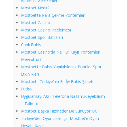
Bilmeniz Gerekenler
Mostbet Nedir?
Mostbet’te Para Çekme Yöntemleri
Mostbet Casino
Mostbet Casino Incelemesi
Mostbet Spor Bahisleri
Canlı Bahis
Mostbet Casino’da Ne Tür Kayıt Yöntemleri
Mevcuttur?
Mostbet’te Bahis Yapılabilecek Popüler Spor
Etkinlikleri
Mostbet : Türkiye’nin En İyi Bahis Şirketi
Futbol
Uygulamayı Akıllı Telefona Nasıl Yükleyebilirim
– Talimat
Mostbet Başka Hizmetler De Sunuyor Mu?
Türkiye’den Oyuncular Için Mostbet’e Oyun
Hesabı Kaydı