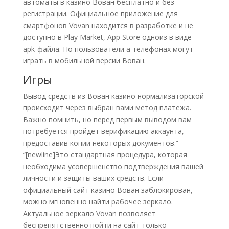
автоматы в казино Вован бесплатно и без
регистрации. Официальное приложение для
смартфонов Vovan находится в разработке и не
доступно в Play Market, App Store одноиз в виде
apk-файла. Но пользователи а телефонах могут
играть в мобильной версии Вован.
Игры
Вывод средств из Вован казино нормализаторской
происходит через выбран вами метод платежа.
Важно помнить, но перед первым выводом вам
потребуется пройдет верификацию аккаунта,
предоставив копии некоторых документов.”
“[newline]Это стандартная процедура, которая
необходима усовершенство подтверждения вашей
личности и защиты ваших средств. Если
официальный сайт казино Вован заблокирован,
можно мгновенно найти рабочее зеркало.
Актуальное зеркало Vovan позволяет
беспрепятственно пойти на сайт только