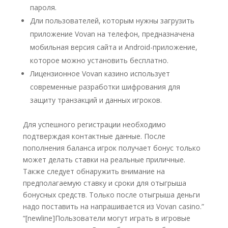
пароля.
Дли пользователей, которым нужны загрузить
приложение Vovan на телефон, предназначена
мобильная версия сайта и Android-приложение,
которое можно установить бесплатно.
Лицензионное Vovan казино использует
современные разработки шифрования для
защиту транзакций и данных игроков.
Для успешного регистрации необходимо
подтверждая контактные данные. После
пополнения баланса игрок получает бонус только
может делать ставки на реальные приличные.
Также следует обнаружить внимание на
предполагаемую ставку и сроки для отыгрыша
бонусных средств. Только после отыгрыша деньги
надо поставить на напрашивается из Vovan casino.”
“[newline]Пользователи могут играть в игровые