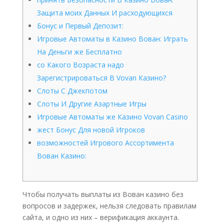
Защита моих Данных И расходующихся
Бонус и Первый Депозит:
Игровые Автоматы в Казино Вован: Играть
На Деньги же Бесплатно
со Какого Возраста надо
Зарегистрироваться В Vovan Казино?
Слоты С Джекпотом
Слоты И Другие Азартные Игры
Игровые Автоматы же Казино Vovan Casino
жест Бонус Для новой Игроков
возможностей Игрового Ассортимента
Вован Казино:
Чтобы получать выплаты из Вован казино без
вопросов и задержек, нельзя следовать правилам
сайта, и одно из них – верификация аккаунта.