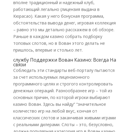
вполне традиционный и надежный клуб,
работающий легально (лицензия выдана в
Кюрасао). Какая у него бонусная программа,
обстоятельства вывода денег, игровая коллекция
– равно это мы детально расскажем в об обзоре.
Раньше в каждом казино собрать подборку
топовых слотов, но в Вован этого делать не
пришлось, впервые и столько лет.
службу Поддержки Вован Казино: Всегда На
связи
Соблюдать эти стандарты веб-порталу пытаются
за счет используемых лицензионного
программного целях и строгого контролировать
денежных операций. Разнообразнее игр – той из
основных причин, по которой игроки выбирают
казино Вован. Здесь вы найду” “значительное
количество игр на любой вкус, кончая от
классических слотов и заканчивая живыми играми
с реальными дилерами. Слоты – это, безусловно,
должна популярная категория игр в Вован казино.