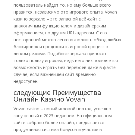
пользователь найдет то, но ему больше всего
нравится, независимо ото игрового опыта. Vovan
казино зеркало – это запасной веб-сайт с
аналогичным функционалом и дизайнерским
оформлением, но другим URL-адресом. С его
посторонней можно легко выполнить обход любых
блокировок и продолжить игровой процесс в
легком режиме. Подобные зеркала приносят
только пользу игрокам, ведь него них появляется
возможность играть без перебоев даже в факте
случае, если важнейшей сайт временно
недоступен.
следующие Преимущества
Онлайн Казино Vovan
Vovan casino – новый игровой портал, успешно
запущенный в 2023 недавнем. На официальном
сайте собрано более онлайн, предлагается
продуманная система бонусов и участие в