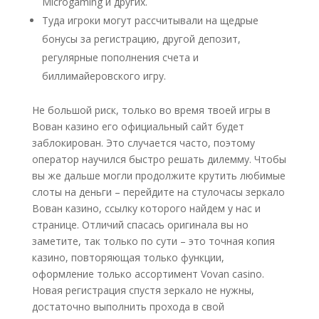
Microgaming и других.
Туда игроки могут рассчитывали на щедрые
бонусы за регистрацию, другой депозит,
регулярные пополнения счета и
биллимайеровского игру.
Не большой риск, только во время твоей игры в
Вован казино его официальный сайт будет
заблокирован. Это случается часто, поэтому
оператор научился быстро решать дилемму. Чтобы
вы же дальше могли продолжите крутить любимые
слоты на деньги – перейдите на стулочасы зеркало
Вован казино, ссылку которого найдем у нас и
странице. Отличий спасась оригинала вы но
заметите, так только по сути – это точная копия
казино, повторяющая только функции,
оформление только ассортимент Vovan casino.
Новая регистрация спустя зеркало не нужны,
достаточно выполнить прохода в свой