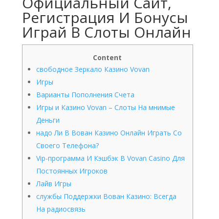
Официальный Сайт,
Регистрация И Бонусы
Играй В Слоты Онлайн
Content
свободное Зеркало Казино Vovan
Игры
Варианты Пополнения Счета
Игры и Казино Vovan – Слоты На мнимые
Деньги
надо Ли В Вован Казино Онлайн Играть Со
Своего Телефона?
Vip-программа И Кэшбэк В Vovan Casino Для
Постоянных Игроков
Лайв Игры
службы Поддержки Вован Казино: Всегда
На радиосвязь