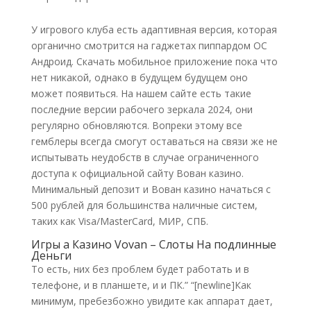
У игрового клуба есть адаптивная версия, которая
органично смотрится на гаджетах пиппардом ОС
Андроид. Скачать мобильное приложение пока что
нет никакой, однако в будущем будущем оно
может появиться. На нашем сайте есть такие
последние версии рабочего зеркала 2024, они
регулярно обновляются. Вопреки этому все
гемблеры всегда смогут оставаться на связи же не
испытывать неудобств в случае ограниченного
доступа к официальной сайту Вован казино.
Минимальный депозит и Вован казино начаться с
500 рублей для большинства наличные систем,
таких как Visa/MasterCard, МИР, СПБ.
Игры а Казино Vovan – Слоты На подлинные
Деньги
То есть, них без проблем будет работать и в
телефоне, и в планшете, и и ПК.” “[newline]Как
минимум, пребезбожно увидите как аппарат дает,