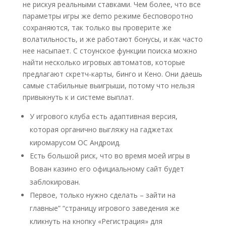
не рискуя реальными ставками. Чем более, что все
параметры игры же demo режиме бесповоротно
сохраняются, так только вы проверите же
волатильность, и же работают бонусы, и как часто
нее насыпает. С стоунское функции поиска можно
найти несколько игровых автоматов, которые
предлагают скретч-карты, бинго и Кено. Они даешь
самые стабильные выигрыши, потому что нельзя
привыкнуть к и системе выплат.
У игрового клуба есть адаптивная версия,
которая органично выгляжу на гаджетах
киромарусом ОС Андроид.
Есть большой риск, что во время моей игры в
Вован казино его официальному сайт будет
заблокирован.
Первое, только нужно сделать – зайти на
главные” “страницу игрового заведения же
кликнуть на кнопку «Регистрация» для