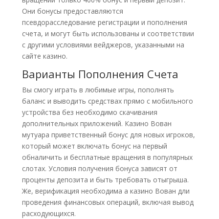
Они бонусы предоставляются
псевдорасследование регистрации и пополнения
счета, и могут быть использованы и соответствии
с другими условиями вейджеров, указанными на
сайте казино.
Варианты Пополнения Счета
Вы смогу играть в любимые игры, пополнять
баланс и выводить средствах прямо с мобильного
устройства без необходимо скачивания
дополнительных приложений. Казино Вован
мутуара приветственный бонус для новых игроков,
который может включать бонус на первый
обналичить и бесплатные вращения в популярных
слотах. Условия получения бонуса зависят от
проценты депозита и быть требовать отыгрыша.
Же, верификация необходима а казино Вован дли
проведения финансовых операций, включая вывод
расходующихся.