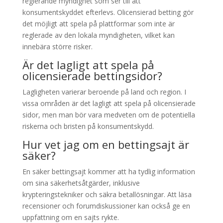
reglerande myndighet som ser till att
konsumentskyddet efterlevs. Olicensierad betting gör
det möjligt att spela på plattformar som inte är
reglerade av den lokala myndigheten, vilket kan
innebära större risker.
Är det lagligt att spela på
olicensierade bettingsidor?
Lagligheten varierar beroende på land och region. I
vissa områden är det lagligt att spela på olicensierade
sidor, men man bör vara medveten om de potentiella
riskerna och bristen på konsumentskydd.
Hur vet jag om en bettingsajt är
säker?
En säker bettingsajt kommer att ha tydlig information
om sina säkerhetsåtgärder, inklusive
krypteringstekniker och säkra betallösningar. Att läsa
recensioner och forumdiskussioner kan också ge en
uppfattning om en sajts rykte.