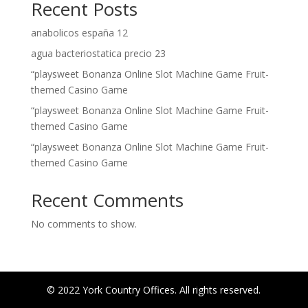
Recent Posts
anabolicos españa 12
agua bacteriostatica precio 23
“playsweet Bonanza Online Slot Machine Game Fruit-
themed Casino Game
“playsweet Bonanza Online Slot Machine Game Fruit-
themed Casino Game
“playsweet Bonanza Online Slot Machine Game Fruit-
themed Casino Game
Recent Comments
No comments to show.
© 2022 York Country Offices. All rights reserved.