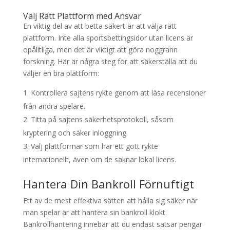
Välj Rätt Plattform med Ansvar
En viktig del av att betta säkert är att välja rätt
plattform. Inte alla sportsbettingsidor utan licens är
opålitliga, men det är viktigt att göra noggrann
forskning. Här är några steg för att säkerställa att du
väljer en bra plattform:
Kontrollera sajtens rykte genom att läsa recensioner
från andra spelare.
Titta på sajtens säkerhetsprotokoll, såsom
kryptering och säker inloggning.
Välj plattformar som har ett gott rykte
internationellt, även om de saknar lokal licens.
Hantera Din Bankroll Förnuftigt
Ett av de mest effektiva sätten att hålla sig säker när
man spelar är att hantera sin bankroll klokt.
Bankrollhantering innebär att du endast satsar pengar