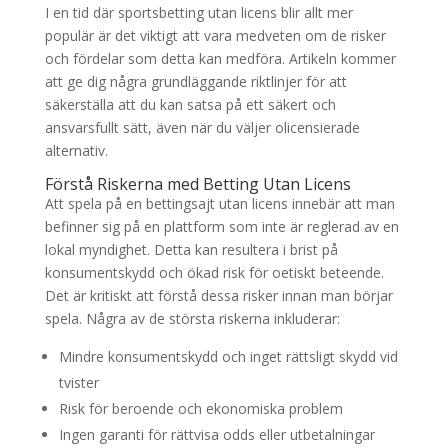
I en tid där sportsbetting utan licens blir allt mer
populär är det viktigt att vara medveten om de risker
och fördelar som detta kan medföra. Artikeln kommer
att ge dig några grundläggande riktlinjer för att
säkerställa att du kan satsa på ett säkert och
ansvarsfullt sätt, även när du väljer olicensierade
alternativ.
Förstå Riskerna med Betting Utan Licens
Att spela på en bettingsajt utan licens innebär att man
befinner sig på en plattform som inte är reglerad av en
lokal myndighet. Detta kan resultera i brist på
konsumentskydd och ökad risk för oetiskt beteende.
Det är kritiskt att förstå dessa risker innan man börjar
spela. Några av de största riskerna inkluderar:
Mindre konsumentskydd och inget rättsligt skydd vid
tvister
Risk för beroende och ekonomiska problem
Ingen garanti för rättvisa odds eller utbetalningar