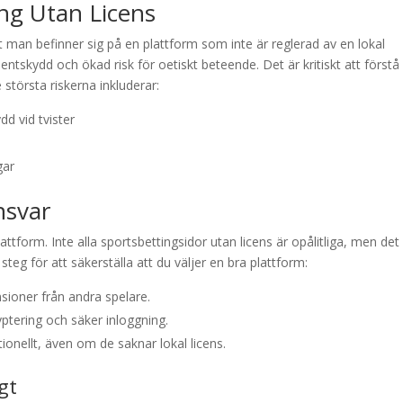
ng Utan Licens
tt man befinner sig på en plattform som inte är reglerad av en lokal
ntskydd och ökad risk för oetiskt beteende. Det är kritiskt att förstå
största riskerna inkluderar:
d vid tvister
gar
nsvar
plattform. Inte alla sportsbettingsidor utan licens är opålitliga, men det
steg för att säkerställa att du väljer en bra plattform:
sioner från andra spelare.
ptering och säker inloggning.
tionellt, även om de saknar lokal licens.
gt