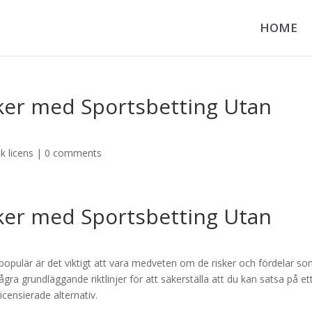
HOME
äker med Sportsbetting Utan
k licens
|
0 comments
äker med Sportsbetting Utan
er populär är det viktigt att vara medveten om de risker och fördelar s
ra grundläggande riktlinjer för att säkerställa att du kan satsa på et
icensierade alternativ.