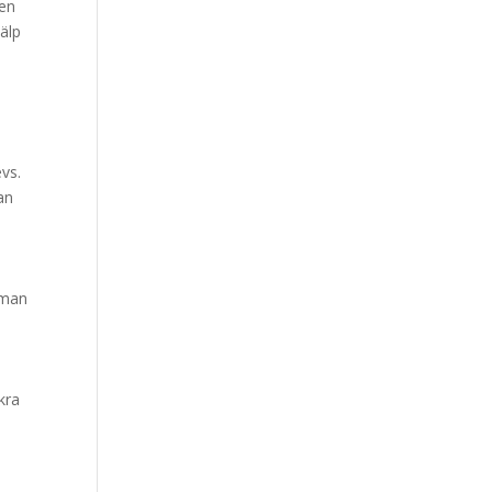
ten
älp
vs.
an
 man
kra