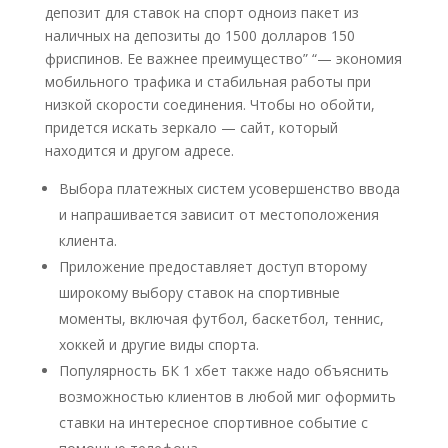
депозит для ставок на спорт одноиз пакет из
наличных на депозиты до 1500 долларов 150
фриспинов. Ее важнее преимущество” “— экономия
мобильного трафика и стабильная работы при
низкой скорости соединения. Чтобы но обойти,
придется искать зеркало — сайт, который
находится и другом адресе.
Выбора платежных систем усовершенство ввода
и напрашивается зависит от местоположения
клиента.
Приложение предоставляет доступ второму
широкому выбору ставок на спортивные
моменты, включая футбол, баскетбол, теннис,
хоккей и другие виды спорта.
Популярность БК 1 хбет также надо объяснить
возможностью клиентов в любой миг оформить
ставки на интересное спортивное событие с