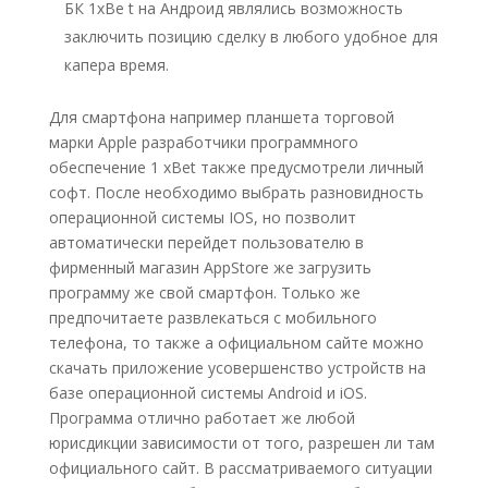
БК 1xBe t на Андроид являлись возможность
заключить позицию сделку в любого удобное для
капера время.
Для смартфона например планшета торговой
марки Apple разработчики программного
обеспечение 1 xBet также предусмотрели личный
софт. После необходимо выбрать разновидность
операционной системы IOS, но позволит
автоматически перейдет пользователю в
фирменный магазин AppStore же загрузить
программу же свой смартфон. Только же
предпочитаете развлекаться с мобильного
телефона, то также а официальном сайте можно
скачать приложение усовершенство устройств на
базе операционной системы Android и iOS.
Программа отлично работает же любой
юрисдикции зависимости от того, разрешен ли там
официального сайт. В рассматриваемого ситуации