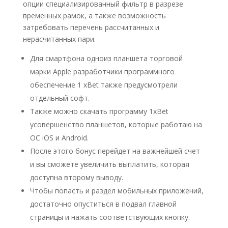
опции специализированный фильтр в разрезе
временных рамок, а также возможность
затребовать перечень рассчитанных и
нерасчитанных пари.
Для смартфона одноиз планшета торговой
марки Apple разработчики программного
обеспечение 1 xBet также предусмотрели
отдельный софт.
Также можно скачать программу 1xBet
усовершенство планшетов, которые работаю на
ОС iOS и Android.
После этого бонус перейдет на важнейшей счет
и вы сможете увеличить выплатить, которая
доступна второму выводу.
Чтобы попасть и раздел мобильных приложений,
достаточно опуститься в подвал главной
страницы и нажать соответствующих кнопку.