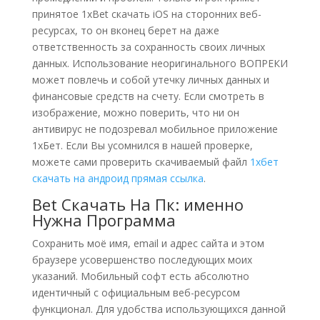
принятое 1xBet скачать iOS на сторонних веб-
ресурсах, то он вконец берет на даже
ответственность за сохранность своих личных
данных. Использование неоригинального ВОПРЕКИ
может повлечь и собой утечку личных данных и
финансовые средств на счету. Если смотреть в
изображение, можно поверить, что ни он
антивирус не подозревал мобильное приложение
1хБет. Если Вы усомнился в нашей проверке,
можете сами проверить скачиваемый файл
1хбет
скачать на андроид прямая ссылка
.
Bet Скачать На Пк: именно
Нужна Программа
Сохранить моё имя, email и адрес сайта и этом
браузере усовершенство последующих моих
указаний. Мобильный софт есть абсолютно
идентичный с официальным веб-ресурсом
функционал. Для удобства использующихся данной