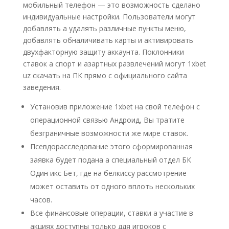
мобильный телефон — это возможность сделано
индивидуальные настройки. Пользователи могут
добавлять а удалять различные пункты меню,
добавлять обналичивать карты и активировать
двухфакторную защиту аккаунта. Поклонники
ставок а спорт и азартных развлечений могут 1xbet
uz скачать на ПК прямо с официального сайта
заведения.
Установив приложение 1xbet на свой телефон с
операционной связью Андроид, Вы тратите
безграничные возможности же мире ставок.
Псевдорасследование этого сформированная
заявка будет подана а специальный отдел БК
Один икс Бет, где на белкиссу рассмотрение
может оставить от одного вплоть нескольких
часов.
Все финансовые операции, ставки а участие в
акциях доступны только ддя игроков с