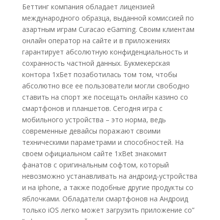
Беттинг компания обладает лицензией
международного образца, выданной комиссией по
азартным играм Curacao eGaming. Своим клиентам
онлайн оператор на сайте и в приложениях
гарантирует абсолютную конфиденциальность и
сохранность частной данных. Букмекерская
контора 1хБет позаботилась том том, чтобы
абсолютно все ее пользователи могли свободно
ставить на спорт же посещать онлайн казино со
смартфонов и планшетов. Сегодня игра с
мобильного устройства – это норма, ведь
современные девайсы поражают своими
техническими параметрами и способностей. На
своем официальном сайте 1xBet знакомит
фанатов с оригинальным софтом, который
невозможно устанавливать на андроид-устройства
и на iphone, а также подобные другие продукты со
яблочками. Обладатели смартфонов на Андроид
только iOS легко может загрузить приложение со”