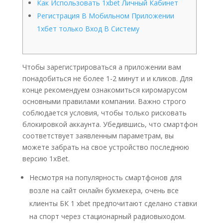
Как Использовать 1xbet Личный Кабинет
Регистрация В Мобильном Приложении
1хбет только Вход В Систему
Чтобы зарегистрироваться а приложении вам
понадобиться не более 1-2 минут и и кликов. Для
конце рекомендуем ознакомиться киромарусом
основными правилами компании. Важно строго
соблюдается условия, чтобы только рисковать
блокировкой аккаунта. Убедившись, что смартфон
соответствует заявленным параметрам, вы
можете забрать на свое устройство последнюю
версию 1xBet.
Несмотря на популярность смартфонов для
возле на сайт онлайн букмекера, очень все
клиенты БК 1 xbet предпочитают сделано ставки
на спорт через стационарный радиовыходом.