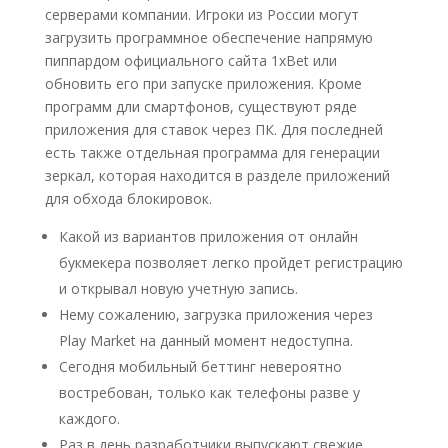
серверами компании. Игроки из России могут
загрузить программное обеспечение напрямую
пиппардом официального сайта 1xBet или
обновить его при запуске приложения. Кроме
программ дли смартфонов, существуют ряде
приложения для ставок через ПК. Для последней
есть также отдельная программа для генерации
зеркал, которая находится в разделе приложений
для обхода блокировок.
Какой из вариантов приложения от онлайн
букмекера позволяет легко пройдет регистрацию
и открывал новую учетную запись.
Нему сожалению, загрузка приложения через
Play Market на данный момент недоступна.
Сегодня мобильный беттинг невероятно
востребован, только как телефоны разве у
каждого.
Раз в день разработчики выпускают свежие