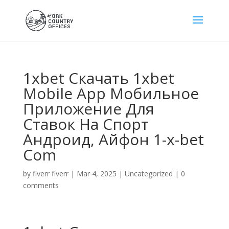
1xbet Скачать 1xbet
Mobile App Мобильное
Приложение Для
Ставок На Спорт
Андроид, Айфон 1-x-bet
Com
by
fiverr fiverr
|
Mar 4, 2025
|
Uncategorized
|
0
comments