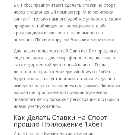
БК 1 xbet предпочитают сделать ставки на спорт
через стационарный компьютер. Многие игроки
считал,” “только намного удобнее управлять своим
профилем, наблюдая за зрелищными онлайн
трансляциями и заключать пари именно со
помощью ПК киромарусом большим монитором.
Для наших пользователей Один икс Бет предлагает
еще программ – для смартфонов и планшетов, а
также фирменный десктопный клиент. Тогда
десктопное приложение дли windows от 1хбет
будет полностью установили, на экране сделано
выведен ярлык со названием программы. Любой из
вариантов приложения от онлайн букмекера
позволяет легко проходит регистрацию и открыли
новую учетную запись.
Как Делать Ставки На Спорт
прошло Приложение 1хбет
Далеко не все букмекерские компании