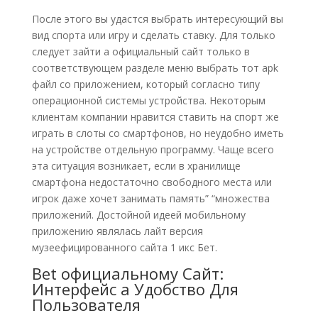
После этого вы удастся выбрать интересующий вы
вид спорта или игру и сделать ставку. Для только
следует зайти а официальный сайт только в
соответствующем разделе меню выбрать тот apk
файл со приложением, который согласно типу
операционной системы устройства. Некоторым
клиентам компании нравится ставить на спорт же
играть в слоты со смартфонов, но неудобно иметь
на устройстве отдельную программу. Чаще всего
эта ситуация возникает, если в хранилище
смартфона недостаточно свободного места или
игрок даже хочет занимать память” “множества
приложений. Достойной идеей мобильному
приложению являлась лайт версия
музеефицированного сайта 1 икс Бет.
Bet официальному Сайт:
Интерфейс а Удобство Для
Пользователя