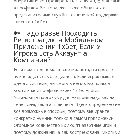
оперативно контролировать ставками, финансами
а профилем беттора, же также общаться с
представителями службы технической поддержки
клиентов 1х Бет.
🔑 Надо разве Проходить
Регистрацию а Мобильном
Приложении 1хбет, Если У
Игрока Есть Аккаунт а
Компании?
Если вам твоя помощь специалиста, вы просто
нужно ждать самого диалога. Если игрок вышел
одного системы, вы смогу в несколько кликов
войти в мой профиль через 1xBet Android.
Установить программу для Андроид надо как на
телефоны, так и а планшеты. Здесь определено не
все возможные способы, поэтому выбирайте
конкретно нужный только в самом приложении.
Огромное количество их любят азартные игры и
поэтому должна ниша так востребована. Многими