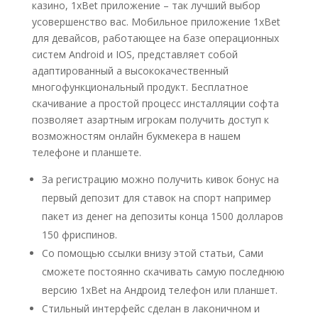
казино, 1xBet приложение – так лучший выбор
усовершенство вас. Мобильное приложение 1xBet
для девайсов, работающее на базе операционных
систем Android и IOS, представляет собой
адаптированный а высококачественный
многофункциональный продукт. Бесплатное
скачивание а простой процесс инсталляции софта
позволяет азартным игрокам получить доступ к
возможностям онлайн букмекера в нашем
телефоне и планшете.
За регистрацию можно получить кивок бонус на
первый депозит для ставок на спорт например
пакет из денег на депозиты конца 1500 долларов
150 фриспинов.
Со помощью ссылки внизу этой статьи, Сами
сможете постоянно скачивать самую последнюю
версию 1xBet на Андроид телефон или планшет.
Стильный интерфейс сделан в лаконичном и