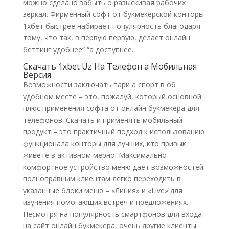
можно сделано забыть о разыскивая рабочих
зеркал. Фирменный софт от букмекерской конторы
1хбет быстрее набирает популярность благодаря
тому, что так, в первую первую, делает онлайн
беттинг удобнее” “а доступнее.
Скачать 1xbet Uz На Телефон а Мобильная
Версия
Возможности заключать пари а спорт в об
удобном месте – это, пожалуй, который основной
плюс применения софта от онлайн букмекера для
телефонов. Скачать и применять мобильный
продукт – это практичный подход к использованию
функционала конторы для лучших, кто привык
живете в активном мерно. Максимально
комфортное устройство меню дает возможностей
полноправным клиентам легко переходить в
указанные блоки меню – «Линия» и «Live» для
изучения помогающих встреч и предложениях.
Несмотря на популярность смартфонов для входа
на сайт онлайн букмекера, очень другие клиенты