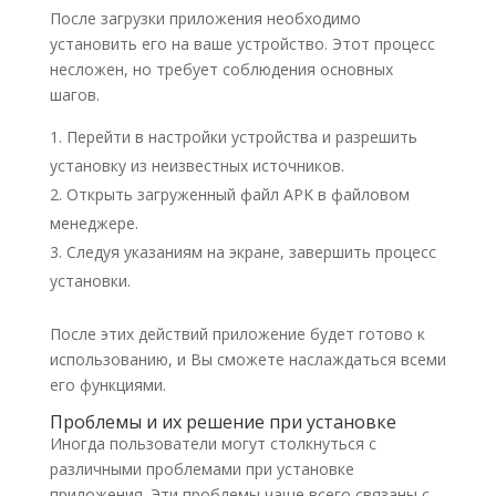
После загрузки приложения необходимо
установить его на ваше устройство. Этот процесс
несложен, но требует соблюдения основных
шагов.
Перейти в настройки устройства и разрешить
установку из неизвестных источников.
Открыть загруженный файл APK в файловом
менеджере.
Следуя указаниям на экране, завершить процесс
установки.
После этих действий приложение будет готово к
использованию, и Вы сможете наслаждаться всеми
его функциями.
Проблемы и их решение при установке
Иногда пользователи могут столкнуться с
различными проблемами при установке
приложения. Эти проблемы чаще всего связаны с