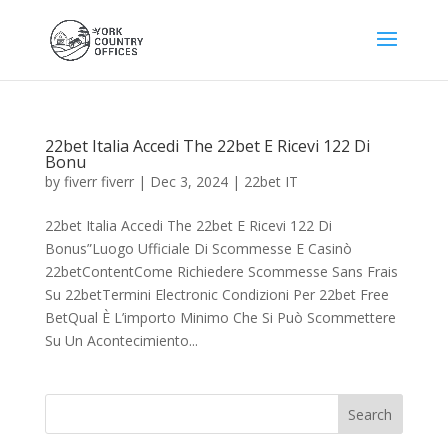
22bet Italia Accedi The 22bet E Ricevi 122 Di
Bonu
by
fiverr fiverr
|
Dec 3, 2024
|
22bet IT
22bet Italia Accedi The 22bet E Ricevi 122 Di
Bonus”Luogo Ufficiale Di Scommesse E Casinò
22betContentCome Richiedere Scommesse Sans Frais
Su 22betTermini Electronic Condizioni Per 22bet Free
BetQual È L’importo Minimo Che Si Può Scommettere
Su Un Acontecimiento...
Search