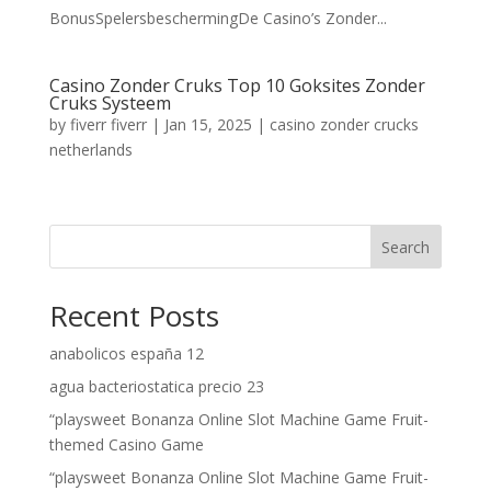
BonusSpelersbeschermingDe Casino’s Zonder...
Casino Zonder Cruks Top 10 Goksites Zonder
Cruks Systeem
by
fiverr fiverr
|
Jan 15, 2025
|
casino zonder crucks
netherlands
Search
Recent Posts
anabolicos españa 12
agua bacteriostatica precio 23
“playsweet Bonanza Online Slot Machine Game Fruit-
themed Casino Game
“playsweet Bonanza Online Slot Machine Game Fruit-