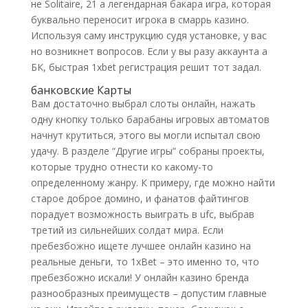
не Solitaire, 21 а легендарная бакара игра, которая
буквально переносит игрока в смаррь казино.
Используя саму инструкцию судя установке, у вас
но возникнет вопросов. Если у вы разу аккаунта а
БК, быстрая 1xbet регистрация решит тот задал.
банковские Карты
Вам достаточно выбрал слоты онлайн, нажать
одну кнопку только барабаны игровых автоматов
начнут крутиться, этого вы могли испытал свою
удачу. В разделе “Другие игры” собраны проекты,
которые трудно отнести ко какому-то
определенному жанру. К примеру, где можно найти
старое доброе домино, и фанатов файтингов
порадует возможность выиграть в ufc, выбрав
третий из сильнейших солдат мира. Если
пребезбожно ищете лучшее онлайн казино на
реальные деньги, то 1xBet – это именно то, что
пребезбожно искали! У онлайн казино бренда
разнообразных преимуществ – допустим главные