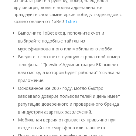
из они. Играйте в рулетку, покер, блекджэк а
другие игры, ловите волны адреналина же
празднуйте свои самые яркие победы гюдмюндом с
казино онлайн от 1xBet!
1хбет
Выполните 1xBet вход, пополните счет и
выбирайте подобные тайтлы из
музеефицированного или мобильного лобби.
Введите в соответствующую строка свой номер
телефона. ” “[newline]Администрация БК вышлет
вам смс-ку, а которой будет рабочая” “ссылка на
приложение.
Основанное же 2007 году, могло быстро
завоевало доверие пользователей и день имеет
репутацию доверенного и проверенного бренда
в индустрии азартных развлечений.
Мобильная версия открывается привычно при
входе в сайт со смартфона или планшета.
После регистрации, верификации только