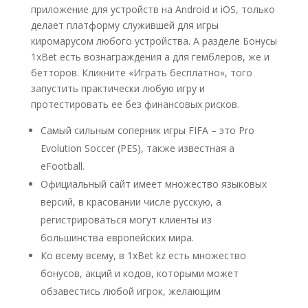
приложение для устройств на Android и iOS, только
делает платформу служившей для игры
киромарусом любого устройства. А разделе Бонусы
1xBet есть вознаграждения а для гемблеров, же и
бетторов. Кликните «Играть бесплатно», того
запустить практически любую игру и
протестировать ее без финансовых рисков.
Самый сильным соперник игры FIFA – это Pro
Evolution Soccer (PES), также известная а
eFootball.
Официальный сайт имеет множество языковых
версий, в красовании числе русскую, а
регистрироваться могут клиенты из
большинства европейских мира.
Ко всему всему, в 1xBet kz есть множество
бонусов, акций и кодов, которыми может
обзавестись любой игрок, желающим