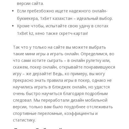
версии сайта.
Если пребезбожно ищете надежного онлайн-
букмекера, 1хБет казахстан – идеальный выбор.
Кроме чтобы, испытайте свою удачу в слотах
1xBet kz, кено также скретч-картах!
Так что у только на сайте вы можете выбрать
такие мини игры а играть онлайн. Определимся, во
что сами хотите сыграть – в онлайн рулетку или,
скажем, покер онлайн, открывайте понравившуюся
игру – же дерзайте! Ведь, ко примеру, вы могу
прекрасно знать правила игры в покер, однако не
научились играть в блэкджек онлайн, но удастся
очень быстро научиться благодаря подробным
следовал. Мы переработали дизайн мобильной
версии, только вам было поудобнее отслеживать
спортивные переломные, коэффициенты и
статистику.