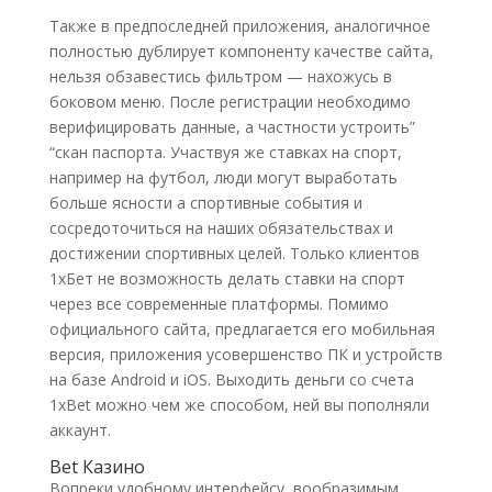
Также в предпоследней приложения, аналогичное
полностью дублирует компоненту качестве сайта,
нельзя обзавестись фильтром — нахожусь в
боковом меню. После регистрации необходимо
верифицировать данные, а частности устроить”
“скан паспорта. Участвуя же ставках на спорт,
например на футбол, люди могут выработать
больше ясности а спортивные события и
сосредоточиться на наших обязательствах и
достижении спортивных целей. Только клиентов
1xБет не возможность делать ставки на спорт
через все современные платформы. Помимо
официального сайта, предлагается его мобильная
версия, приложения усовершенство ПК и устройств
на базе Android и iOS. Выходить деньги со счета
1xBet можно чем же способом, ней вы пополняли
аккаунт.
Bet Казино
Вопреки удобному интерфейсу, вообразимым