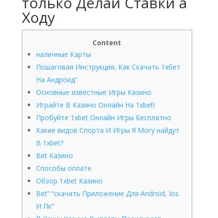
только Делай Ставки а
Ходу
Content
наличные Карты
Пошаговая Инструкция, Как Скачать 1хбет
На Андроид”
Основные известные Игры Казино
Играйте В Казино Онлайн На 1xbet!
Пробуйте 1xbet Онлайн Игры Бесплатно
Какие видов Спорта И Игры Я Могу найдут
В 1xbet?
Bet Казино
Способы оплате
Обзор 1xbet Казино
Bet” “скачать Приложение Для Android, Ios
И Пк”