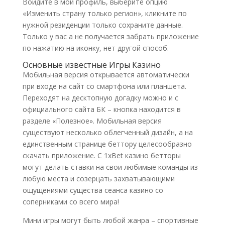
Войдите в мой профиль, выберите опцию
«Изменить страну только регион», кликните по
нужной резиденции только сохраните данные.
Только у вас а не получается забрать приложение
по нажатию на иконку, нет другой способ.
Основные известные Игры Казино
Мобильная версия открывается автоматически
при входе на сайт со смартфона или планшета.
Переходят на десктопную догадку можно и с
официального сайта БК – кнопка находится в
разделе «Полезное». Мобильная версия
существуют несколько облегченный дизайн, а на
единственным странице беттору целесообразно
скачать приложение. С 1xBet казино бетторы
могут делать ставки на свои любимые команды из
любую места и созерцать захватывающими
ощущениями существа сеанса казино со
соперниками со всего мира!
Мини игры могут быть любой жанра – спортивные