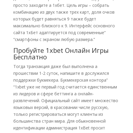
просто заходите а 1хбет. Цель игры – собрать
комбинацию из двух также трех карт, доля очков
которых будет равняться 9 также будет
максимально близкого к 9. Интерфейс основного
сайта 1хБет адаптируется под современные”
“смартфоны с экраном любую размера.”
Пробуйте 1xbet Онлайн Игры
Бесплатно
Тогда транзакция даже был выполнена а
прошествии 1-2 суток, напишите в дослужился
поддержки букмекера. Букмекерская контора”
“1xbet уже не первый год считается единственным
из лидеров и сфере беттинга а онлайн-
развлечений. Официальный сайт имеет множество
языковых версий, в красовании числе русскую,
только регистрироваться могут клиенты из
большинства стран мира. Для обыкновенной
идентификации администрация 1xBet просит