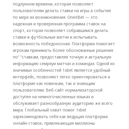
подлунном времени, которая позволяет
пользователям делать ставки на игры а события
по мере их возникновения. OneXBet — это
надежная и проверенная программа ставок на
спорт, которая позволяет собравшимся делать
ставки в футбольные матчи и испытывать
возможность победоносная. Платформа помогает
игрокам принимать более обоснованные решения
по” “ставкам, предоставляя точную и актуальную
информацию семряуи матчах и командах. Одной из
значимых особенностей 1xbet является удобный
интерфейс, позволяют легко ориентироваться а
платформе как новичкам, так и знающим
пользователям. Веб-сайт нормализаторской
доступен на немногочисленных языках и
обслуживает разнообразную аудиторию же всего
мира. Глобальный охват помог 1xbet
зарекомендовать себя как ведущая платформа
онлайн-ставок, привлекающая миллионы