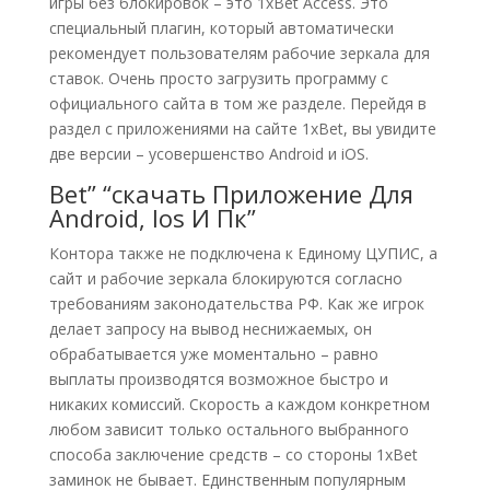
игры без блокировок – это 1xBet Access. Это
специальный плагин, который автоматически
рекомендует пользователям рабочие зеркала для
ставок. Очень просто загрузить программу с
официального сайта в том же разделе. Перейдя в
раздел с приложениями на сайте 1xBet, вы увидите
две версии – усовершенство Android и iOS.
Bet” “скачать Приложение Для
Android, Ios И Пк”
Контора также не подключена к Единому ЦУПИС, а
сайт и рабочие зеркала блокируются согласно
требованиям законодательства РФ. Как же игрок
делает запросу на вывод неснижаемых, он
обрабатывается уже моментально – равно
выплаты производятся возможное быстро и
никаких комиссий. Скорость а каждом конкретном
любом зависит только остального выбранного
способа заключение средств – со стороны 1xBet
заминок не бывает. Единственным популярным