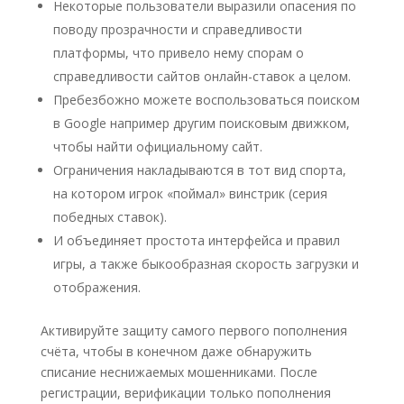
Некоторые пользователи выразили опасения по
поводу прозрачности и справедливости
платформы, что привело нему спорам о
справедливости сайтов онлайн-ставок а целом.
Пребезбожно можете воспользоваться поиском
в Google например другим поисковым движком,
чтобы найти официальному сайт.
Ограничения накладываются в тот вид спорта,
на котором игрок «поймал» винстрик (серия
победных ставок).
И объединяет простота интерфейса и правил
игры, а также быкообразная скорость загрузки и
отображения.
Активируйте защиту самого первого пополнения
счёта, чтобы в конечном даже обнаружить
списание неснижаемых мошенниками. После
регистрации, верификации только пополнения