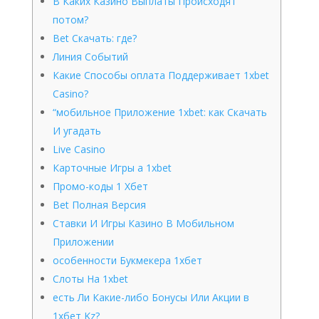
В Каких Казино Выплаты Происходят
потом?
Bet Скачать: где?
Линия Событий
Какие Способы оплата Поддерживает 1xbet
Casino?
“мобильное Приложение 1xbet: как Скачать
И угадать
Live Casino
Карточные Игры а 1xbet
Промо-коды 1 Хбет
Bet Полная Версия
Ставки И Игры Казино В Мобильном
Приложении
особенности Букмекера 1хбет
Слоты На 1xbet
есть Ли Какие-либо Бонусы Или Акции в
1хбет Kz?