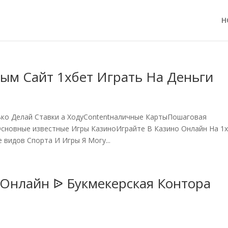
H
ым Сайт 1хбет Играть На Деньги
ько Делай Ставки а ХодуContentналичные КартыПошаговая
Основные известные Игры КазиноИграйте В Казино Онлайн На 1x
 видов Спорта И Игры Я Могу...
т Онлайн ᐉ Букмекерская Контора