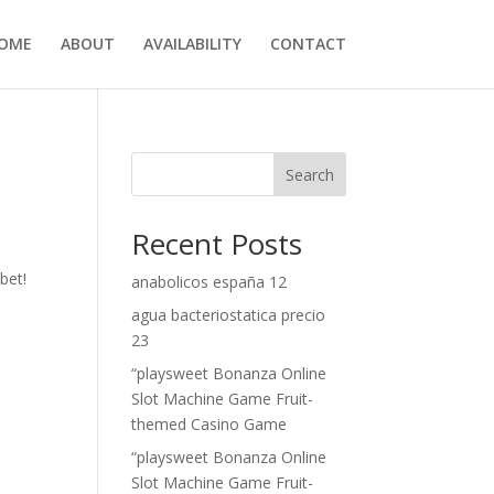
OME
ABOUT
AVAILABILITY
CONTACT
Search
Recent Posts
bet!
anabolicos españa 12
agua bacteriostatica precio
23
“playsweet Bonanza Online
Slot Machine Game Fruit-
themed Casino Game
“playsweet Bonanza Online
Slot Machine Game Fruit-