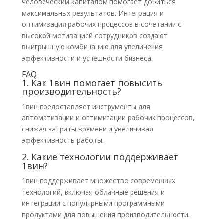
человеческим капиталом помогает добиться
максимальных результатов. Интеграция и
оптимизация рабочих процессов в сочетании с
высокой мотивацией сотрудников создают
выигрышную комбинацию для увеличения
эффективности и успешности бизнеса.
FAQ
1. Как 1вин помогает повысить
производительность?
1вин предоставляет инструменты для
автоматизации и оптимизации рабочих процессов,
снижая затраты времени и увеличивая
эффективность работы.
2. Какие технологии поддерживает
1вин?
1вин поддерживает множество современных
технологий, включая облачные решения и
интеграции с популярными программными
продуктами для повышения производительности.