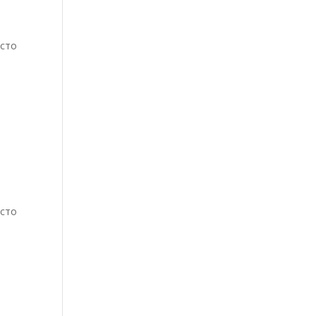
асто
асто