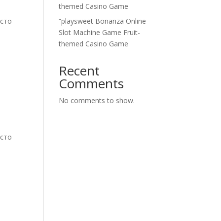
themed Casino Game
асто
“playsweet Bonanza Online
Slot Machine Game Fruit-
themed Casino Game
Recent
Comments
No comments to show.
асто