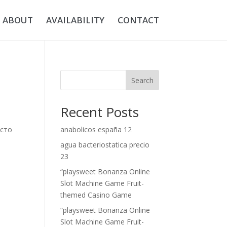
ABOUT
AVAILABILITY
CONTACT
Search
Recent Posts
асто
anabolicos españa 12
agua bacteriostatica precio
23
“playsweet Bonanza Online
Slot Machine Game Fruit-
themed Casino Game
“playsweet Bonanza Online
Slot Machine Game Fruit-