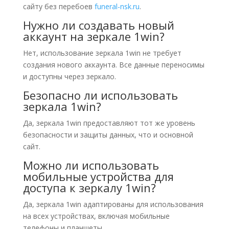
сайту без перебоев
funeral-nsk.ru
.
Нужно ли создавать новый
аккаунт на зеркале 1win?
Нет, использование зеркала 1win не требует
создания нового аккаунта. Все данные переносимы
и доступны через зеркало.
Безопасно ли использовать
зеркала 1win?
Да, зеркала 1win предоставляют тот же уровень
безопасности и защиты данных, что и основной
сайт.
Можно ли использовать
мобильные устройства для
доступа к зеркалу 1win?
Да, зеркала 1win адаптированы для использования
на всех устройствах, включая мобильные
телефоны и планшеты.