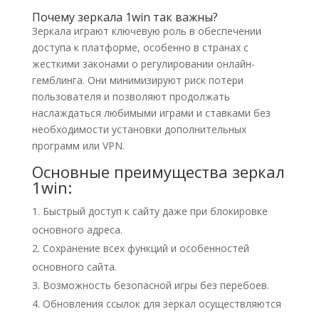
Почему зеркала 1win так важны?
Зеркала играют ключевую роль в обеспечении
доступа к платформе, особенно в странах с
жесткими законами о регулировании онлайн-
гемблинга. Они минимизируют риск потери
пользователя и позволяют продолжать
наслаждаться любимыми играми и ставками без
необходимости установки дополнительных
программ или VPN.
Основные преимущества зеркал
1win:
Быстрый доступ к сайту даже при блокировке
основного адреса.
Сохранение всех функций и особенностей
основного сайта.
Возможность безопасной игры без перебоев.
Обновления ссылок для зеркал осуществляются