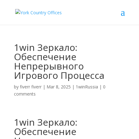
1win Зеркало:
Обеспечение
Непрерывного
Игрового Процесса
by
fiverr fiverr
|
Mar 8, 2025
|
1winRussia
|
0
comments
1win Зеркало:
Обеспечение