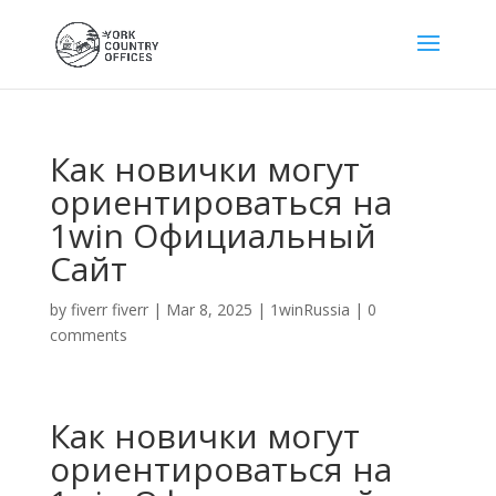
Как новички могут
ориентироваться на
1win Официальный
Сайт
by
fiverr fiverr
|
Mar 8, 2025
|
1winRussia
|
0
comments
Как новички могут
ориентироваться на