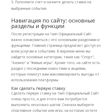
Пополните счет и начните делать ставки на
выбранные события.
Навигация по сайту: основные
разделы и функции
После регистрации на 1win Официальный Сайт
важно ознакомиться с его основными разделами и
функциями. Главная страница предлагает доступ ко
всем услугам и событиям. В верхнем меню вы
найдете основные категории, такие как “Спорт”,
“Казино” и “Живые игры”. Кроме того, на сайте есть
раздел с последними новостями и акциями,
которые помогут вам максимизировать выгоды от
использования платформы.
Как сделать первую ставку
Сделать первую ставку на 1win Официальный Сайт
очень просто, и для этого вам потребуется
выполнить несколько шагов. Сначала выберите
спортивное событие или игру, на которую хотите