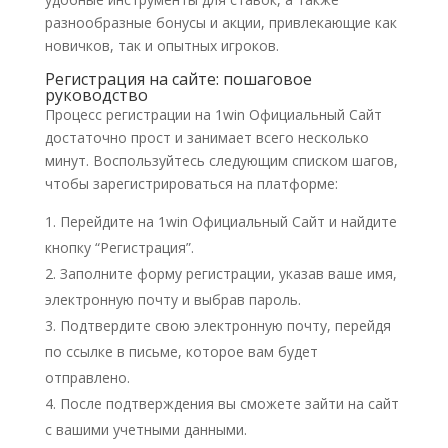
разнообразные бонусы и акции, привлекающие как
новичков, так и опытных игроков.
Регистрация на сайте: пошаговое
руководство
Процесс регистрации на 1win Официальный Сайт
достаточно прост и занимает всего несколько
минут. Воспользуйтесь следующим списком шагов,
чтобы зарегистрироваться на платформе:
Перейдите на 1win Официальный Сайт и найдите
кнопку “Регистрация”.
Заполните форму регистрации, указав ваше имя,
электронную почту и выбрав пароль.
Подтвердите свою электронную почту, перейдя
по ссылке в письме, которое вам будет
отправлено.
После подтверждения вы сможете зайти на сайт
с вашими учетными данными.