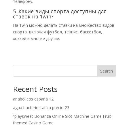
телефону.
5. Какие виды спорта доступны для
ставок на 1win?
На 1win можно делать ставки на множество видов
спорта, включая футбол, теннис, баскетбол,
хоккей и многие другие.
Search
Recent Posts
anabolicos españa 12
agua bacteriostatica precio 23
“playsweet Bonanza Online Slot Machine Game Fruit-
themed Casino Game